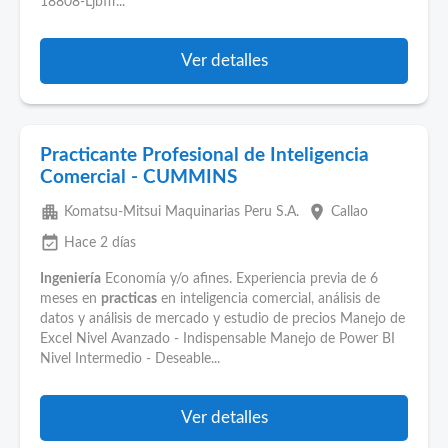
18808-Ljbffr...
Ver detalles
Practicante Profesional de Inteligencia
Comercial - CUMMINS
apartment
place
Komatsu-Mitsui Maquinarias Peru S.A.
Callao
event_available
Hace 2 días
Ingeniería
Economía y/o afines. Experiencia previa de 6
meses en
practicas
en inteligencia comercial, análisis de
datos y análisis de mercado y estudio de precios Manejo de
Excel Nivel Avanzado - Indispensable Manejo de Power BI
Nivel Intermedio - Deseable...
Ver detalles