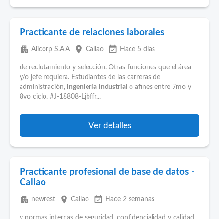
Practicante de relaciones laborales
apartment
place
event_available
Alicorp S.A.A
Callao
Hace 5 días
de reclutamiento y selección. Otras funciones que el área
y/o jefe requiera. Estudiantes de las carreras de
administración,
ingeniería
industrial
o afines entre 7mo y
8vo ciclo. #J-18808-Ljbffr...
Ver detalles
Practicante profesional de base de datos -
Callao
apartment
place
event_available
newrest
Callao
Hace 2 semanas
y normas internas de seguridad, confidencialidad y calidad