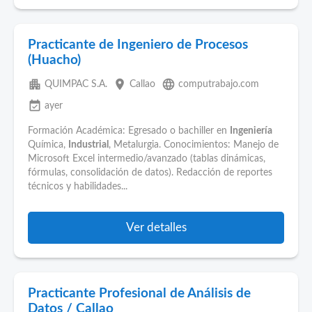
Practicante de Ingeniero de Procesos
(Huacho)
apartment
place
language
QUIMPAC S.A.
Callao
computrabajo.com
event_available
ayer
Formación Académica: Egresado o bachiller en
Ingeniería
Química,
Industrial
, Metalurgia. Conocimientos: Manejo de
Microsoft Excel intermedio/avanzado (tablas dinámicas,
fórmulas, consolidación de datos). Redacción de reportes
técnicos y habilidades...
Ver detalles
Practicante Profesional de Análisis de
Datos / Callao