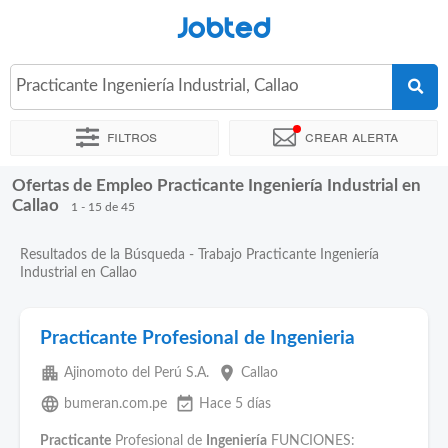
Jobted
Practicante Ingeniería Industrial, Callao
Filtros
Crear alerta
Ofertas de Empleo Practicante Ingeniería Industrial en
Ordenar por
Ubicación exacta
Empresa
Agencia de emple
Callao
1 - 15 de 45
Resultados de la Búsqueda - Trabajo Practicante Ingeniería
Industrial en Callao
Practicante Profesional de Ingenieria
apartment
place
Ajinomoto del Perú S.A.
Callao
language
event_available
bumeran.com.pe
Hace 5 días
Practicante
Profesional de
Ingeniería
FUNCIONES: