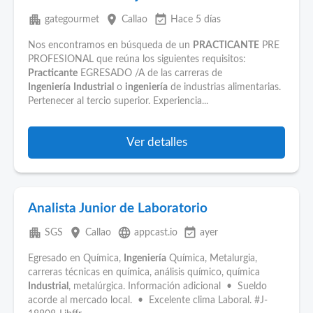
apartment
place
event_available
gategourmet
Callao
Hace 5 días
Nos encontramos en búsqueda de un
PRACTICANTE
PRE
PROFESIONAL que reúna los siguientes requisitos:
Practicante
EGRESADO /A de las carreras de
Ingeniería
Industrial
o
ingeniería
de industrias alimentarias.
Pertenecer al tercio superior. Experiencia...
Ver detalles
Analista Junior de Laboratorio
apartment
place
language
event_available
SGS
Callao
appcast.io
ayer
Egresado en Química,
Ingeniería
Química, Metalurgia,
carreras técnicas en química, análisis químico, química
Industrial
, metalúrgica. Información adicional • Sueldo
acorde al mercado local. • Excelente clima Laboral. #J-