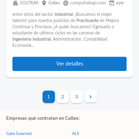
apartment
place
language
event_available
SOLTRAK
Callao
computrabajo.com
ayer
entre otros del sector
industrial
. ¡Buscamos el mejor
talento! para nuestra posición de
Practicante
de Mejora
Continua y Procesos ¿A quién buscamos? Egresado o
estudiante de ultimos ciclos en las carreras de
Ingeniería
Industrial
, Administración, Contabilidad
Economía...
Ver detalles
1
2
3
Empresas que contratan en Callao:
Gate Gourmet
ALS