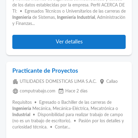
de los datos establecidas por la empresa. Perfil ACERCA DE
TI: • Egresados Técnicos o Universitarios de las carreras de
Ingeniería
de Sistemas,
Ingeniería
Industrial
, Administración
y Finanzas...
Ver detalles
Practicante de Proyectos
apartment
place
UTILIDADES DOMESTICAS LIMA S.A.C.
Callao
language
event_available
computrabajo.com
Hace 2 días
Requisitos • Egresado o Bachiller de las carreras de
Ingeniería
Mecánica, Mecánica-Eléctrica, Mecatrónica o
Industrial
• Disponibilidad para realizar trabajo de campo
(no es un trabajo de escritorio). • Pasión por los detalles y
curiosidad técnica. • Contar...