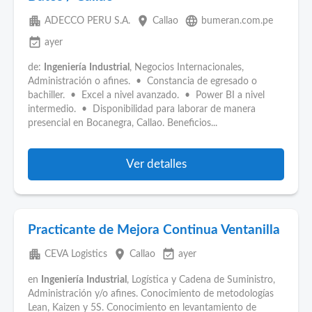
apartment
place
language
ADECCO PERU S.A.
Callao
bumeran.com.pe
event_available
ayer
de:
Ingeniería
Industrial
, Negocios Internacionales,
Administración o afines. • Constancia de egresado o
bachiller. • Excel a nivel avanzado. • Power BI a nivel
intermedio. • Disponibilidad para laborar de manera
presencial en Bocanegra, Callao. Beneficios...
Ver detalles
Practicante de Mejora Continua Ventanilla
apartment
place
event_available
CEVA Logistics
Callao
ayer
en
Ingeniería
Industrial
, Logística y Cadena de Suministro,
Administración y/o afines. Conocimiento de metodologías
Lean, Kaizen y 5S. Conocimiento en levantamiento de