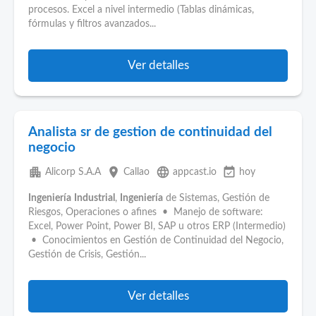
procesos. Excel a nivel intermedio (Tablas dinámicas,
fórmulas y filtros avanzados...
Ver detalles
Analista sr de gestion de continuidad del
negocio
apartment
place
language
event_available
Alicorp S.A.A
Callao
appcast.io
hoy
Ingeniería
Industrial
,
Ingeniería
de Sistemas, Gestión de
Riesgos, Operaciones o afines • Manejo de software:
Excel, Power Point, Power BI, SAP u otros ERP (Intermedio)
• Conocimientos en Gestión de Continuidad del Negocio,
Gestión de Crisis, Gestión...
Ver detalles