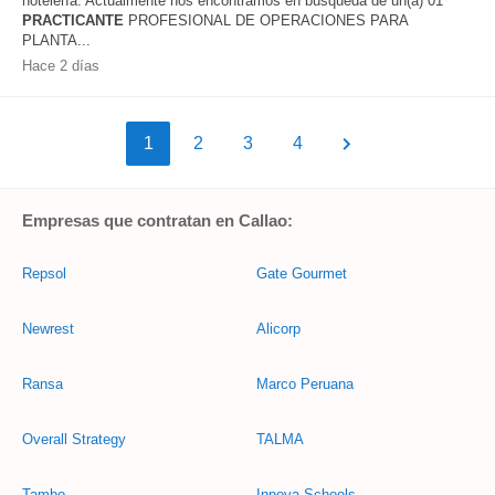
hotelería. Actualmente nos encontramos en búsqueda de un(a) 01
PRACTICANTE
PROFESIONAL DE OPERACIONES PARA
PLANTA...
Hace 2 días
1
2
3
4
Empresas que contratan en Callao:
Repsol
Gate Gourmet
Newrest
Alicorp
Ransa
Marco Peruana
Overall Strategy
TALMA
Tambo
Innova Schools