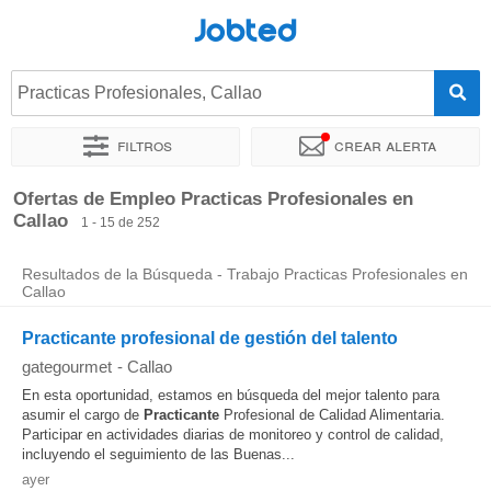
Jobted
Practicas Profesionales, Callao
Filtros
Crear alerta
Ordenar por
Ubicación exacta
Empresa
Agencia de empl
Ofertas de Empleo Practicas Profesionales en
Callao
1 - 15 de 252
Resultados de la Búsqueda - Trabajo Practicas Profesionales en
Callao
Practicante profesional de gestión del talento
gategourmet
-
Callao
En esta oportunidad, estamos en búsqueda del mejor talento para
asumir el cargo de
Practicante
Profesional de Calidad Alimentaria.
Participar en actividades diarias de monitoreo y control de calidad,
incluyendo el seguimiento de las Buenas...
ayer