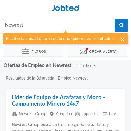
Jobted
Newrest
Escribe la ciudad o zona de la que quieres ver resultados
Filtros
Crear alerta
Ofertas de Empleo en Newrest
Ordenar por
Empresa
1 - 15 de 158
Resultados de la Búsqueda - Empleo Newrest
Líder de Equipo de Azafatas y Mozo -
Campamento Minero 14x7
apartment
place
language
event_available
Newrest Group
Arequipa
appcast.io
hoy
Newrest
Group busca un Líder de grupo de azafatas y
mozos para su servicio de concesionario de alimentos en un