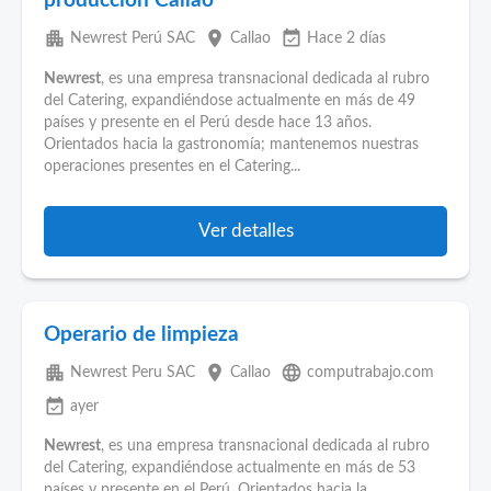
producción Callao
apartment
place
event_available
Newrest Perú SAC
Callao
Hace 2 días
Newrest
, es una empresa transnacional dedicada al rubro
del Catering, expandiéndose actualmente en más de 49
países y presente en el Perú desde hace 13 años.
Orientados hacia la gastronomía; mantenemos nuestras
operaciones presentes en el Catering...
Ver detalles
Operario de limpieza
apartment
place
language
Newrest Peru SAC
Callao
computrabajo.com
event_available
ayer
Newrest
, es una empresa transnacional dedicada al rubro
del Catering, expandiéndose actualmente en más de 53
países y presente en el Perú. Orientados hacia la