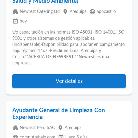
Salud y Medio Ambiente)
apartment
place
language
Newrest Catering Ltd
Arequipa
appcast.io
event_available
hoy
y/o capacitación en las normas ISO 45001, ISO 14001, ISO
9001 y otros sistemas de gestión aplicables.
(Indispensable)-Disponibilidad para laborar en campamento
bajo régimen 14x7.-Residir en Lima, Arequipa y
Cusco.**ACERCA DE
NEWREST
:**
Newrest
, es una
empresa...
Ver detalles
Ayudante General de Limpieza Con
Experiencia
apartment
place
Newrest Peru SAC
Arequipa
language
event_available
computrabajo.com
Hace 5 días