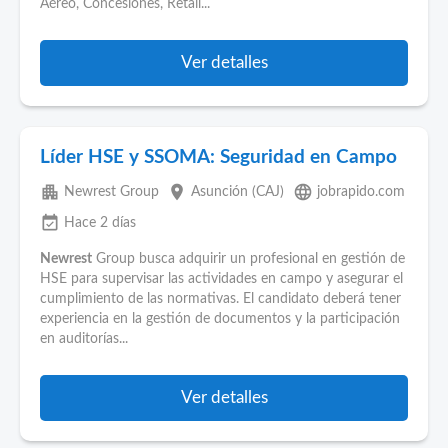
Aéreo, Concesiones, Retail...
Ver detalles
Líder HSE y SSOMA: Seguridad en Campo
apartment
place
language
Newrest Group
Asunción (CAJ)
jobrapido.com
event_available
Hace 2 días
Newrest
Group busca adquirir un profesional en gestión de
HSE para supervisar las actividades en campo y asegurar el
cumplimiento de las normativas. El candidato deberá tener
experiencia en la gestión de documentos y la participación
en auditorías...
Ver detalles