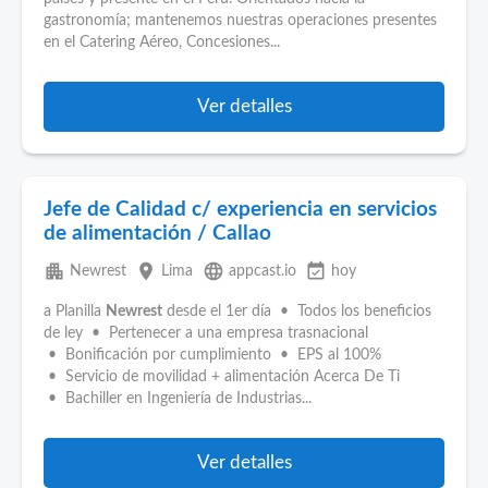
gastronomía; mantenemos nuestras operaciones presentes
en el Catering Aéreo, Concesiones...
Ver detalles
Jefe de Calidad c/ experiencia en servicios
de alimentación / Callao
apartment
place
language
event_available
Newrest
Lima
appcast.io
hoy
a Planilla
Newrest
desde el 1er día • Todos los beneficios
de ley • Pertenecer a una empresa trasnacional
• Bonificación por cumplimiento • EPS al 100%
• Servicio de movilidad + alimentación Acerca De Ti
• Bachiller en Ingeniería de Industrias...
Ver detalles