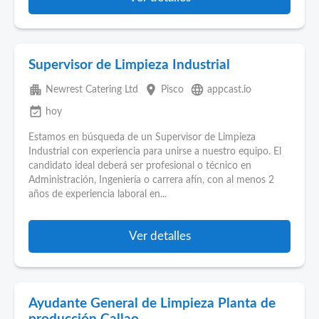
Supervisor de Limpieza Industrial
apartment
place
language
Newrest Catering Ltd
Pisco
appcast.io
event_available
hoy
Estamos en búsqueda de un Supervisor de Limpieza
Industrial con experiencia para unirse a nuestro equipo. El
candidato ideal deberá ser profesional o técnico en
Administración, Ingeniería o carrera afín, con al menos 2
años de experiencia laboral en...
Ver detalles
Ayudante General de Limpieza Planta de