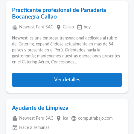
Practicante profesional de Panadería
Bocanegra Callao
apartment
place
event_available
Newrest Perú SAC
Callao
hoy
Newrest
, es una empresa transnacional dedicada al rubro
del Catering, expandiéndose actualmente en más de 54
países y presente en el Perú. Orientados hacia la
gastronomía; mantenemos nuestras operaciones presentes
en el Catering Aéreo, Concesiones...
Ver detalles
Ayudante de Limpieza
apartment
place
language
Newrest Peru SAC
Ica
computrabajo.com
event_available
Hace 2 semanas