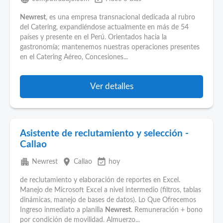
Newrest
, es una empresa transnacional dedicada al rubro
del Catering, expandiéndose actualmente en más de 54
países y presente en el Perú. Orientados hacia la
gastronomía; mantenemos nuestras operaciones presentes
en el Catering Aéreo, Concesiones...
Ver detalles
Asistente de reclutamiento y selección -
Callao
apartment
place
event_available
Newrest
Callao
hoy
de reclutamiento y elaboración de reportes en Excel.
Manejo de Microsoft Excel a nivel intermedio (filtros, tablas
dinámicas, manejo de bases de datos). Lo Que Ofrecemos
Ingreso inmediato a planilla
Newrest
. Remuneración + bono
por condición de movilidad. Almuerzo...