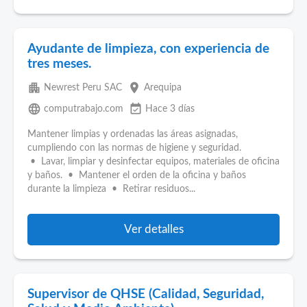
Ayudante de limpieza, con experiencia de
tres meses.
apartment
place
Newrest Peru SAC
Arequipa
language
event_available
computrabajo.com
Hace 3 días
Mantener limpias y ordenadas las áreas asignadas,
cumpliendo con las normas de higiene y seguridad.
• Lavar, limpiar y desinfectar equipos, materiales de oficina
y baños. • Mantener el orden de la oficina y baños
durante la limpieza • Retirar residuos...
Ver detalles
Supervisor de QHSE (Calidad, Seguridad,