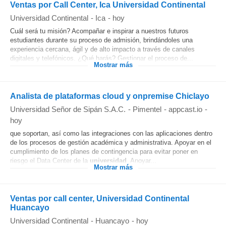
Ventas por Call Center, Ica Universidad Continental
Universidad Continental
-
Ica
-
hoy
Cuál será tu misión? Acompañar e inspirar a nuestros futuros
estudiantes durante su proceso de admisión, brindándoles una
experiencia cercana, ágil y de alto impacto a través de canales
digitales y telefónicos. ¿Qué harás? Gestionar el proceso de...
Mostrar más
Analista de plataformas cloud y onpremise Chiclayo
Universidad Señor de Sipán S.A.C.
-
Pimentel
-
appcast.io
-
hoy
que soportan, así como las integraciones con las aplicaciones dentro
de los procesos de gestión académica y administrativa. Apoyar en el
cumplimiento de los planes de contingencia para evitar poner en
riesgo el Data Center de la
universidad
. Apoyar...
Mostrar más
Ventas por call center, Universidad Continental
Huancayo
Universidad Continental
-
Huancayo
-
hoy