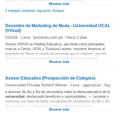
REQUISITOS Secundaria Completa Disponibilidad...
Mostrar más
2 trabajos similares: Aguaytía, Atalaya
Docentes de Marketing de Moda - Universidad UCAL
(Virtual)
VISIVA
-
Lima
-
bumeran.com.pe
-
Hace 2 días
Somos VISIVA un Holding Educativo, que tiene como principales
marcas a Certus, UCAL y Toulouse Lautrec; nosotros tenemos el
propósito de “llenar el mundo de personas que lo mejoren”, por ello
diseñamos rutas y experiencias de aprendizaje que conecten...
Mostrar más
Asesor Educativo (Prospección de Colegios)
Universidad Privada Norbert Wiener
-
Lima
-
appcast.io
-
hoy
a alumnos de 4to y 5to de secundaria sobre la oferta educativa de la
universidad
, destacando beneficios y oportunidades. • Levantar y
mantener una base de datos actualizada de estudiantes de 4to y 5to
de secundaria. • Generar y fortalecer relaciones a largo...
Mostrar más