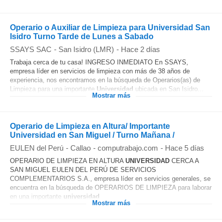
Operario o Auxiliar de Limpieza para Universidad San
Isidro Turno Tarde de Lunes a Sabado
SSAYS SAC
-
San Isidro (LMR)
-
Hace 2 días
Trabaja cerca de tu casa! INGRESO INMEDIATO En SSAYS,
empresa líder en servicios de limpieza con más de 38 años de
experiencia, nos encontramos en la búsqueda de Operarios(as) de
Limpieza para una importante
Universidad
ubicada en San Isidro...
Mostrar más
Operario de Limpieza en Altura/ Importante
Universidad en San Miguel / Turno Mañana /
EULEN del Perú
-
Callao
-
computrabajo.com
-
Hace 5 días
OPERARIO DE LIMPIEZA EN ALTURA
UNIVERSIDAD
CERCA A
SAN MIGUEL EULEN DEL PERÚ DE SERVICIOS
COMPLEMENTARIOS S.A., empresa líder en servicios generales, se
encuentra en la búsqueda de OPERARIOS DE LIMPIEZA para laborar
en una importante
universidad
...
Mostrar más