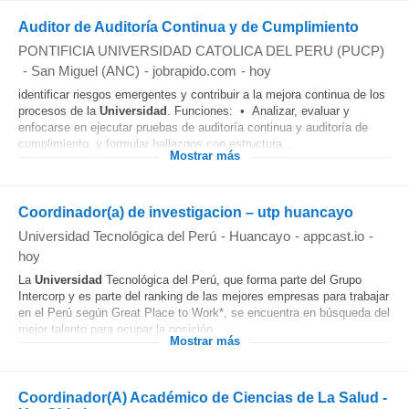
Auditor de Auditoría Continua y de Cumplimiento
PONTIFICIA UNIVERSIDAD CATOLICA DEL PERU (PUCP)
-
San Miguel (ANC)
-
jobrapido.com
-
hoy
identificar riesgos emergentes y contribuir a la mejora continua de los
procesos de la
Universidad
. Funciones: • Analizar, evaluar y
enfocarse en ejecutar pruebas de auditoría continua y auditoría de
cumplimiento, y formular hallazgos con estructura...
Mostrar más
Coordinador(a) de investigacion – utp huancayo
Universidad Tecnológica del Perú
-
Huancayo
-
appcast.io
-
hoy
La
Universidad
Tecnológica del Perú, que forma parte del Grupo
Intercorp y es parte del ranking de las mejores empresas para trabajar
en el Perú según Great Place to Work*, se encuentra en búsqueda del
mejor talento para ocupar la posición...
Mostrar más
Coordinador(A) Académico de Ciencias de La Salud -