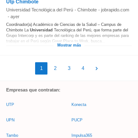
Utp Chimbote
Universidad Tecnológica del Perú
-
Chimbote
-
jobrapido.com
-
ayer
Coordinador(a) Académico de Ciencias de la Salud – Campus de
Chimbote La
Universidad
Tecnológica del Perú, que forma parte del
Grupo Intercorp y es parte del ranking de las mejores empresas para
trabajar en el Perú según Great Place to Work, busca...
Mostrar más
1
2
3
4
Empresas que contratan:
UTP
Konecta
UPN
PUCP
Tambo
Impulsa365