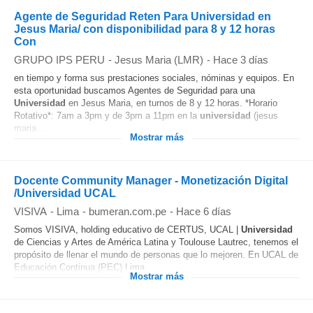
Agente de Seguridad Reten Para Universidad en
Jesus Maria/ con disponibilidad para 8 y 12 horas
Con
GRUPO IPS PERU
-
Jesus Maria (LMR)
-
Hace 3 días
en tiempo y forma sus prestaciones sociales, nóminas y equipos. En
esta oportunidad buscamos Agentes de Seguridad para una
Universidad
en Jesus Maria, en turnos de 8 y 12 horas. *Horario
Rotativo*: 7am a 3pm y de 3pm a 11pm en la
universidad
(jesus
maria...
Mostrar más
Docente Community Manager - Monetización Digital
/Universidad UCAL
VISIVA
-
Lima
-
bumeran.com.pe
-
Hace 6 días
Somos VISIVA, holding educativo de CERTUS, UCAL |
Universidad
de Ciencias y Artes de América Latina y Toulouse Lautrec, tenemos el
propósito de llenar el mundo de personas que lo mejoren. En UCAL de
Educación Continua (PEC) Lima...
Mostrar más