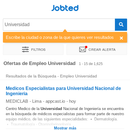
Jobted
Universidad
Escribe la ciudad o zona de la que quieres ver resultados
Filtros
Crear alerta
Ordenar por
Empresa
Agencia de empleo
Horas de traba
Ofertas de Empleo Universidad
1 - 15 de 1,625
Resultados de la Búsqueda - Empleo Universidad
Medicos Especialistas para Universidad Nacional de
Ingenieria
MEDICLAB
-
Lima
-
appcast.io
-
hoy
Centro Medico de la
Universidad
Nacional de Ingeniería se encuentra
en la búsqueda de médicos especialistas para formar parte de nuestro
equipo médico, de las siguientes especialidades: • Dermatología.
• Traumatología - Otorrinolaringología...
Mostrar más