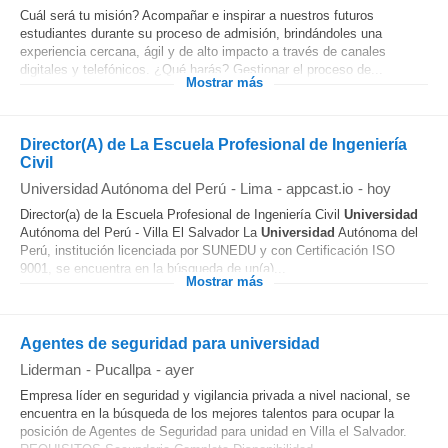
Cuál será tu misión? Acompañar e inspirar a nuestros futuros
estudiantes durante su proceso de admisión, brindándoles una
experiencia cercana, ágil y de alto impacto a través de canales
digitales y telefónicos. ¿Qué harás? Gestionar el proceso de...
Mostrar más
Director(A) de La Escuela Profesional de Ingeniería
Civil
Universidad Autónoma del Perú
-
Lima
-
appcast.io
-
hoy
Director(a) de la Escuela Profesional de Ingeniería Civil
Universidad
Autónoma del Perú - Villa El Salvador La
Universidad
Autónoma del
Perú, institución licenciada por SUNEDU y con Certificación ISO
9001, se encuentra en la búsqueda de un(a)...
Mostrar más
Agentes de seguridad para universidad
Liderman
-
Pucallpa
-
ayer
Empresa líder en seguridad y vigilancia privada a nivel nacional, se
encuentra en la búsqueda de los mejores talentos para ocupar la
posición de Agentes de Seguridad para unidad en Villa el Salvador.