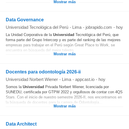
Mostrar más
Data Governance
Universidad Tecnológica del Perú
-
Lima
-
jobrapido.com
-
hoy
La Unidad Corporativa de la
Universidad
Tecnológica del Perú, que
forma parte del Grupo Intercorp y es parte del ranking de las mejores
empresas para trabajar en el Perú según Great Place to Work, se
encuentra en búsqueda del mejor talento...
Mostrar más
Docentes para odontología 2026-ii
Universidad Norbert Wiener
-
Lima
-
appcast.io
-
hoy
Somos la
Universidad
Privada Norbert Wiener, licenciada por
SUNEDU, certificada por GTPW 2022 y orgullosos de contar con 4QS
Stars. Con el inicio de nuestro semestre 2026-II, nos encontramos en
la búsqueda de docentes para la carrera de Odontología...
Mostrar más
Data Architect