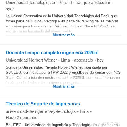
Universidad Tecnológica del Perú
-
Lima
-
jobrapido.com
-
ayer
La Unidad Corporativa de la
Universidad
Tecnológica del Perú, que
forma parte del Grupo Intercorp y es parte del ranking de las mejores
empresas para trabajar en el Perú según Great Place to Work*, se
encuentra en búsqueda del mejor talento...
Mostrar más
Docente tiempo completo ingenieria 2026-ii
Universidad Norbert Wiener
-
Lima
-
appcast.io
-
hoy
Somos la
Universidad
Privada Norbert Wiener, licenciada por
SUNEDU, certificada por GTPW 2022 y orgullosos de contar con 4QS
Stars. Con el inicio de nuestro semestre 2026-II, nos encontramos en
la búsqueda de docentes a tiempo completo...
Mostrar más
Técnico de Soporte de Impresoras
universidad-de-ingenieria-y-tecnologia
-
Lima
-
Hace 2 semanas
En UTEC -
Universidad
de Ingeniería y Tecnología nos encontramos