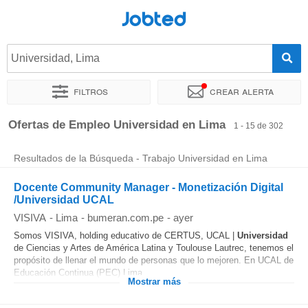
Jobted
Universidad, Lima
Filtros
Crear alerta
Ordenar por
Ubicación exacta
Empresa
Horas de trabajo
Ofertas de Empleo Universidad en Lima
1 - 15 de 302
Resultados de la Búsqueda - Trabajo Universidad en Lima
Docente Community Manager - Monetización Digital
/Universidad UCAL
VISIVA
-
Lima
-
bumeran.com.pe
-
ayer
Somos VISIVA, holding educativo de CERTUS, UCAL |
Universidad
de Ciencias y Artes de América Latina y Toulouse Lautrec, tenemos el
propósito de llenar el mundo de personas que lo mejoren. En UCAL de
Educación Continua (PEC) Lima...
Mostrar más