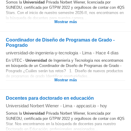
Somos la
Universidad
Privada Norbert Wiener, licenciada por
SUNEDU, certificada por GTPW 2022 y orgullosos de contar con 4QS
Stars. Con el inicio de nuestro semestre 2026-II, nos encontramos en
la búsqueda de docentes para nuestra carrera...
Mostrar más
Coordinador de Diseño de Programas de Grado -
Posgrado
universidad-de-ingenieria-y-tecnologia
-
Lima
-
Hace 4 días
En UTEC -
Universidad
de Ingeniería y Tecnología nos encontramos
en búsqueda de un Coordinador de Diseño de Programas de Grado -
Posgrado ¿Cuáles serán tus retos? 1. Diseño de nuevos productos
de programas de grado Identificar oportunidades...
Mostrar más
Docentes para doctorado en educación
Universidad Norbert Wiener
-
Lima
-
appcast.io
-
hoy
Somos la
Universidad
Privada Norbert Wiener, licenciada por
SUNEDU, certificada por GTPW 2022 y orgullosos de contar con 4QS
Star. Nos encontramos en la búsqueda de docentes para nuestro
Doctorado en Educación; profesionales apasionados...