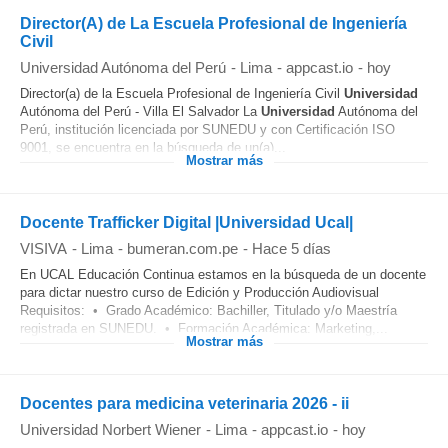
Director(A) de La Escuela Profesional de Ingeniería
Civil
Universidad Autónoma del Perú
-
Lima
-
appcast.io
-
hoy
Director(a) de la Escuela Profesional de Ingeniería Civil
Universidad
Autónoma del Perú - Villa El Salvador La
Universidad
Autónoma del
Perú, institución licenciada por SUNEDU y con Certificación ISO
9001, se encuentra en la búsqueda de un(a)...
Mostrar más
Docente Trafficker Digital |Universidad Ucal|
VISIVA
-
Lima
-
bumeran.com.pe
-
Hace 5 días
En UCAL Educación Continua estamos en la búsqueda de un docente
para dictar nuestro curso de Edición y Producción Audiovisual
Requisitos: • Grado Académico: Bachiller, Titulado y/o Maestría
registrada en SUNEDU. • Formación Académica: Marketing,...
Mostrar más
Docentes para medicina veterinaria 2026 - ii
Universidad Norbert Wiener
-
Lima
-
appcast.io
-
hoy