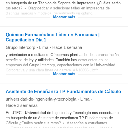
en búsqueda de un Técnico de Soporte de Impresoras ¿Cuáles serán
tus retos? • Diagnosticar y solucionar fallas en impresoras de
distintas marcas y modelos, garantizando su óptimo...
Mostrar más
Químico Farmacéutico Líder en Farmacias |
Capacitación Día 1
Grupo Intercorp
-
Lima
-
Hace 1 semana
y orientación a resultados. Ofrecemos planilla desde la capacitación,
beneficios de ley y utilidades. También hay descuentos en las
empresas del Grupo Intercorp, capacitaciones con la
Universidad
Corporativa y una clara línea de carrera. #J-18808-Ljbffr...
Mostrar más
Asistente de Enseñanza TP Fundamentos de Cálculo
universidad-de-ingenieria-y-tecnologia
-
Lima
-
Hace 2 semanas
En UTEC -
Universidad
de Ingeniería y Tecnología nos encontramos
en búsqueda de un Asistente de enseñanza TP Fundamentos de
Cálculo ¿Cuáles serán tus retos? • Asesorías a estudiantes