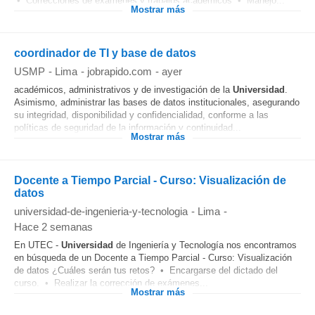
• Correcciones de exámenes y trabajos académicos • Manejo...
Mostrar más
coordinador de TI y base de datos
USMP
-
Lima
-
jobrapido.com
-
ayer
académicos, administrativos y de investigación de la
Universidad
.
Asimismo, administrar las bases de datos institucionales, asegurando
su integridad, disponibilidad y confidencialidad, conforme a las
políticas de seguridad de la información y continuidad...
Mostrar más
Docente a Tiempo Parcial - Curso: Visualización de
datos
universidad-de-ingenieria-y-tecnologia
-
Lima
-
Hace 2 semanas
En UTEC -
Universidad
de Ingeniería y Tecnología nos encontramos
en búsqueda de un Docente a Tiempo Parcial - Curso: Visualización
de datos ¿Cuáles serán tus retos? • Encargarse del dictado del
curso. • Realizar la corrección de exámenes...
Mostrar más