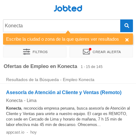
Jobted
Konecta
Escribe la ciudad o zona de la que quieres ver resultados
Filtros
Crear alerta
Ordenar por
Empresa
Horas de trabajo
Ofertas de Empleo en Konecta
1 - 15 de 145
Resultados de la Búsqueda - Empleo Konecta
Asesor/a de Atención al Cliente y Ventas (Remoto)
Konecta
-
Lima
Konecta
, reconocida empresa peruana, busca asesor/a de Atención al
Cliente y Ventas para unirte a nuestro equipo. El cargo es REMOTO,
con sede en Cercado de Lima y horario de mañana, 7 h 15 min de
labor efectiva más 45 min de descanso. Ofrecemos...
appcast.io
-
hoy