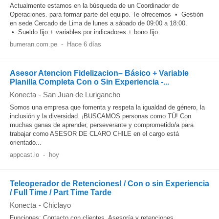
Actualmente estamos en la búsqueda de un Coordinador de
Operaciones. para formar parte del equipo. Te ofrecemos • Gestión
en sede Cercado de Lima de lunes a sábado de 09:00 a 18:00.
• Sueldo fijo + variables por indicadores + bono fijo
bumeran.com.pe
-
Hace 6 días
Asesor Atencion Fidelizacion– Básico + Variable
Planilla Completa Con o Sin Experiencia -...
Konecta
-
San Juan de Lurigancho
Somos una empresa que fomenta y respeta la igualdad de género, la
inclusión y la diversidad. ¡BUSCAMOS personas como TÚ! Con
muchas ganas de aprender, perseverante y comprometido/a para
trabajar como ASESOR DE CLARO CHILE en el cargo está
orientado...
appcast.io
-
hoy
Teleoperador de Retenciones! / Con o sin Experiencia
/ Full Time / Part Time Tarde
Konecta
-
Chiclayo
Funciones: Contacto con clientes. Asesoría y retenciones.