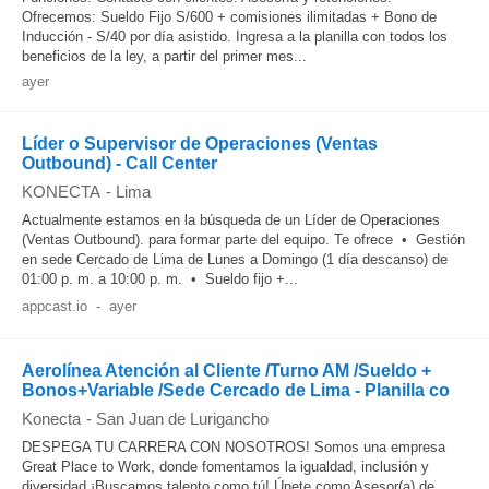
Ofrecemos: Sueldo Fijo S/600 + comisiones ilimitadas + Bono de
Inducción - S/40 por día asistido. Ingresa a la planilla con todos los
beneficios de la ley, a partir del primer mes...
ayer
Líder o Supervisor de Operaciones (Ventas
Outbound) - Call Center
KONECTA
-
Lima
Actualmente estamos en la búsqueda de un Líder de Operaciones
(Ventas Outbound). para formar parte del equipo. Te ofrece • Gestión
en sede Cercado de Lima de Lunes a Domingo (1 día descanso) de
01:00 p. m. a 10:00 p. m. • Sueldo fijo +...
appcast.io
-
ayer
Aerolínea Atención al Cliente /Turno AM /Sueldo +
Bonos+Variable /Sede Cercado de Lima - Planilla co
Konecta
-
San Juan de Lurigancho
DESPEGA TU CARRERA CON NOSOTROS! Somos una empresa
Great Place to Work, donde fomentamos la igualdad, inclusión y
diversidad ¡Buscamos talento como tú! Únete como Asesor(a) de