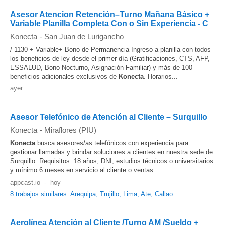
Asesor Atencion Retención–Turno Mañana Básico +
Variable Planilla Completa Con o Sin Experiencia - C
Konecta
-
San Juan de Lurigancho
/ 1130 + Variable+ Bono de Permanencia Ingreso a planilla con todos
los beneficios de ley desde el primer día (Gratificaciones, CTS, AFP,
ESSALUD, Bono Nocturno, Asignación Familiar) y más de 100
beneficios adicionales exclusivos de
Konecta
. Horarios...
ayer
Asesor Telefónico de Atención al Cliente – Surquillo
Konecta
-
Miraflores (PIU)
Konecta
busca asesores/as telefónicos con experiencia para
gestionar llamadas y brindar soluciones a clientes en nuestra sede de
Surquillo. Requisitos: 18 años, DNI, estudios técnicos o universitarios
y mínimo 6 meses en servicio al cliente o ventas...
appcast.io
-
hoy
8 trabajos similares: Arequipa, Trujillo, Lima, Ate, Callao...
Aerolínea Atención al Cliente /Turno AM /Sueldo +