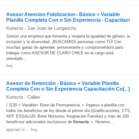
Asesor Atencion Fidelizacion– Básico + Variable
Planilla Completa Con o Sin Experiencia - Capacitaci
Konecta
-
San Juan de Lurigancho
Somos una empresa que fomenta y respeta la igualdad de género, la
inclusión y la diversidad. ¡BUSCAMOS personas como TÚ! Con
muchas ganas de aprender, perseverante y comprometido/a para
trabajar como ASESOR DE CLARO CHILE en el cargo está
orientado...
hoy
Asesor de Retención - Básico + Variable Planilla
Completa Con o Sin Experiencia Capacitación Co[...]
Konecta
-
Callao
/ 1130 + Variable+ Bono de Permanencia • Ingreso a planilla con
todos los beneficios de ley desde el primer día (Gratificaciones, CTS,
AFP, ESSALUD, Bono Nocturno, Asignación Familiar) y más de 100
beneficios adicionales exclusivos de
Konecta
• Horarios...
appcast.io
-
hoy