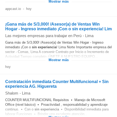
Mostrar más
appcast.io
-
hoy
¡Gana más de S/3,000! /Asesor(a) de Ventas Win
Hogar - Ingreso inmediato ¡Con o sin experiencia! Lim
Las mejores empresas para trabajar en Perú
-
Lima
Gana más de S/3,000! /Asesor(a) de Ventas Win Hogar - Ingreso
inmediato ¡Con o
sin experiencia
! Lima Norte Importante empresa del
sector - Comas, Lima A convenir Contrato por Inicio o Incremento de
Actividad Tiempo completo ¡ÚNETE A NUESTRO EQUIPO...
Mostrar más
hoy
Contratación inmediata Counter Multifuncional + Sin
experiencia AG. Higuereta
Shalom
-
Lima
COUNTER MULTIFUNCIONAL Requisitos • Manejo de Microsoft
Office (nivel básico) • Proactividad , responsabilidad y aprendizaje
continuo. • Con o
sin experiencia
• Disponibilidad inmediata para
laborar Funciones • Brindar una excelente atención...