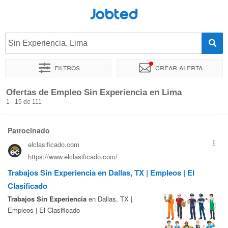
Jobted
Sin Experiencia, Lima
Filtros
Crear alerta
Ordenar por
Ubicación exacta
Empresa
Agencia de empl
Ofertas de Empleo Sin Experiencia en Lima
1 - 15 de 111