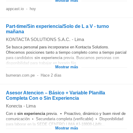
Mostrar más
appcast.io
-
hoy
Part-time/Sin experiencia/Solo de L a V - turno
mañana
KONTACTA SOLUTIONS S.A.C.
-
Lima
Se busca personal para incorporarse en Kontacta Solutions.
Ofrecemos posiciones tanto a tiempo completo como a tiempo parcial
para candidatos
sin experiencia
previa. Buscamos personas con
disponibilidad para trabajar en horario fijo...
Mostrar más
bumeran.com.pe
-
Hace 2 días
Asesor Atencion – Básico + Variable Planilla
Completa Con o Sin Experiencia
Konecta
-
Lima
Con o
sin experiencia
previa. • Proactivo, dinámico y buen nivel de
comunicación • Secundaria completa (verificable) • Disponibilidad
para laborar en la SEDE CENTRO LIMA #J-18808-Ljbffr...
Mostrar más