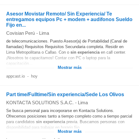
Asesor Movistar Remoto/ Sin Experiencia/ Te
entregamos equipos Pc + modem + audifonos Sueldo
Fijo en...
Covisian Perú
-
Lima
de telecomunicaciones. Puesto Asesor(a) de Portabilidad (Canal de
llamadas) Requisitos Requisitos Secundaria completa. Residir en
Lima Metropolitana o Callao. Con o
sin experiencia
en call center.
¡Nosotros te capacitamos! Contar con PC o laptop para la
capacitación...
Mostrar más
appcast.io
-
hoy
Part time/Fulltime/Sin experiencia/Sede Los Olivos
KONTACTA SOLUTIONS S.A.C.
-
Lima
Se busca personal para incorporarse en Kontacta Solutions.
Ofrecemos posiciones tanto a tiempo completo como a tiempo parcial
para candidatos
sin experiencia
previa. Buscamos personas con
disponibilidad para trabajar en horario fijo...
Mostrar más