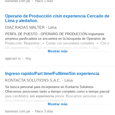
bumeran.com.pe
-
Hace 2 días
Operario de Producción c/sin experiencia Cercado de
Lima y aledaños.
DIAZ RADAS WALTER
-
Lima
PERFIL DE PUESTO - OPERARIO DE PRODUCCIÓN Importante
empresa panificadora se encuentra en la búsqueda de Operarios de
Producción. Requisitos: • Contar con secundaria completa. • Con o
sin experiencia
. • Vivir en zonas cercanas a la planta Callao...
Mostrar más
appcast.io
-
hoy
Ingreso rapido/Part time/Fulltime/Sin experiencia
KONTACTA SOLUTIONS S.A.C.
-
Lima
Se busca personal para incorporarse en Kontacta Solutions.
Ofrecemos posiciones tanto a tiempo completo como a tiempo parcial
para candidatos
sin experiencia
previa. Buscamos personas con
disponibilidad para trabajar en horario fijo...
Mostrar más
bumeran.com.pe
-
Hace 3 días