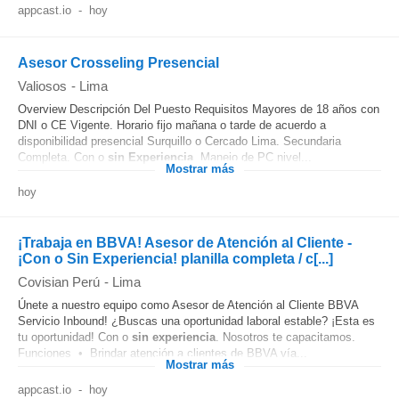
appcast.io
-
hoy
Asesor Crosseling Presencial
Valiosos
-
Lima
Overview Descripción Del Puesto Requisitos Mayores de 18 años con
DNI o CE Vigente. Horario fijo mañana o tarde de acuerdo a
disponibilidad presencial Surquillo o Cercado Lima. Secundaria
Completa. Con o
sin Experiencia
. Manejo de PC nivel...
Mostrar más
hoy
¡Trabaja en BBVA! Asesor de Atención al Cliente -
¡Con o Sin Experiencia! planilla completa / c[...]
Covisian Perú
-
Lima
Únete a nuestro equipo como Asesor de Atención al Cliente BBVA
Servicio Inbound! ¿Buscas una oportunidad laboral estable? ¡Esta es
tu oportunidad! Con o
sin experiencia
. Nosotros te capacitamos.
Funciones • Brindar atención a clientes de BBVA vía...
Mostrar más
appcast.io
-
hoy