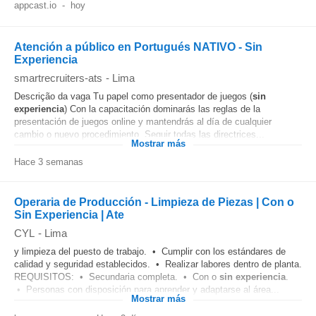
appcast.io
-
hoy
Atención a público en Portugués NATIVO - Sin
Experiencia
smartrecruiters-ats
-
Lima
Descrição da vaga Tu papel como presentador de juegos (
sin
experiencia
) Con la capacitación dominarás las reglas de la
presentación de juegos online y mantendrás al día de cualquier
cambio o nuevo procedimiento. Seguir todas las directrices...
Mostrar más
Hace 3 semanas
Operaria de Producción - Limpieza de Piezas | Con o
Sin Experiencia | Ate
CYL
-
Lima
y limpieza del puesto de trabajo. • Cumplir con los estándares de
calidad y seguridad establecidos. • Realizar labores dentro de planta.
REQUISITOS: • Secundaria completa. • Con o
sin experiencia
.
• Personas con disposición para aprender y adaptarse al área...
Mostrar más