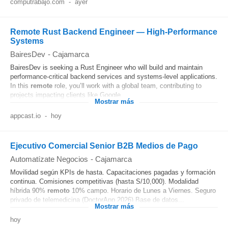
computrabajo.com
-
ayer
Remote Rust Backend Engineer — High-Performance
Systems
BairesDev
-
Cajamarca
BairesDev is seeking a Rust Engineer who will build and maintain
performance-critical backend services and systems-level applications.
In this
remote
role, you’ll work with a global team, contributing to
projects impacting clients like Google...
Mostrar más
appcast.io
-
hoy
Ejecutivo Comercial Senior B2B Medios de Pago
Automatízate Negocios
-
Cajamarca
Movilidad según KPIs de hasta. Capacitaciones pagadas y formación
continua. Comisiones competitivas (hasta S/10,000). Modalidad
híbrida 90%
remoto
10% campo. Horario de Lunes a Viernes. Seguro
privado de telemedicina (DoctorApp 2026) Base de datos...
Mostrar más
hoy