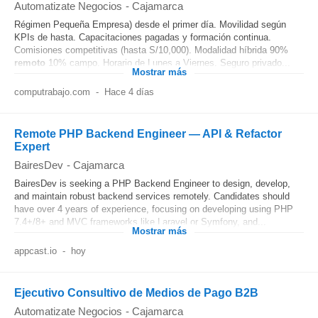
Automatizate Negocios
-
Cajamarca
Régimen Pequeña Empresa) desde el primer día. Movilidad según
KPIs de hasta. Capacitaciones pagadas y formación continua.
Comisiones competitivas (hasta S/10,000). Modalidad híbrida 90%
remoto
10% campo. Horario de Lunes a Viernes. Seguro privado...
Mostrar más
computrabajo.com
-
Hace 4 días
Remote PHP Backend Engineer — API & Refactor
Expert
BairesDev
-
Cajamarca
BairesDev is seeking a PHP Backend Engineer to design, develop,
and maintain robust backend services remotely. Candidates should
have over 4 years of experience, focusing on developing using PHP
7.4+/8+ and MVC frameworks like Laravel or Symfony, and...
Mostrar más
appcast.io
-
hoy
Ejecutivo Consultivo de Medios de Pago B2B
Automatizate Negocios
-
Cajamarca