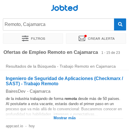
Jobted
Remoto, Cajamarca
Filtros
Crear alerta
Ordenar por
Ubicación exacta
Empresa
Horas de trabajo
Ofertas de Empleo Remoto en Cajamarca
1 - 15 de 23
Resultados de la Búsqueda - Trabajo Remoto en Cajamarca
Ingeniero de Seguridad de Aplicaciones (Checkmarx /
SAST) - Trabajo Remoto
BairesDev
-
Cajamarca
de la industria trabajando de forma
remota
desde más de 50 países.
Al postularte a esta vacante, estarás dando el primer paso en un
proceso que va más allá de lo convencional: Buscaremos conocer en
profundidad tus habilidades, intereses y expectativas...
Mostrar más
appcast.io
-
hoy