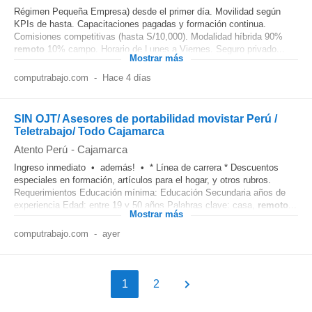
Régimen Pequeña Empresa) desde el primer día. Movilidad según
KPIs de hasta. Capacitaciones pagadas y formación continua.
Comisiones competitivas (hasta S/10,000). Modalidad híbrida 90%
remoto
10% campo. Horario de Lunes a Viernes. Seguro privado...
Mostrar más
computrabajo.com
-
Hace 4 días
SIN OJT/ Asesores de portabilidad movistar Perú /
Teletrabajo/ Todo Cajamarca
Atento Perú
-
Cajamarca
Ingreso inmediato • además! • * Línea de carrera * Descuentos
especiales en formación, artículos para el hogar, y otros rubros.
Requerimientos Educación mínima: Educación Secundaria años de
experiencia Edad: entre 19 y 50 años Palabras clave: casa,
remoto
...
Mostrar más
computrabajo.com
-
ayer
1
2