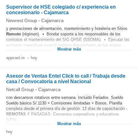
Supervisor de HSE colegiado c/ experiencia en
concesionario - Cajamarca
Newrest Group
-
Cajamarca
y prestaciones de alimentación, mantenimiento y hotelería en Sitios
Remoto
(régimen). • Brindar soporte a los responsables de los
contratos el mantenimiento del SIG QHSE (SSOMA). • Ejecutar las
acciones correctivas cuando existen desviaciones en las etapas...
Mostrar más
appcast.io
-
hoy
Asesor de Ventas Entel Click to call / Trabaja desde
casa / Convocatoria a nivel Nacional
Netcall Group
-
Cajamarca
con descansos rotativos entre semana. Incluido Feriados. Sueldo
Sueldo básico S/.1130 + Comisiones ilimitadas + Bonos. Planilla
completa desde el primera día de gestión. 12 días de capacitación -
REMOTAS
Y PAGADAS. Convenios corporativos y educativos
(UPN...
Mostrar más
hoy