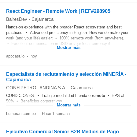
React Engineer - Remote Work | REF#298905
BairesDev
-
Cajamarca
Hands-on experience with the broader React ecosystem and best
practices. • Advanced proficiency in English. How we do make your
work (and your life) easier: • 100%
remote
work (from anywhere).
• Excellent compensation in USD or your local currency if...
Mostrar más
appcast.io
-
hoy
Especialista de reclutamiento y selección MINERÍA -
Cajamarca
CONFIPETROL ANDINA S.A.
-
Cajamarca
CONDICIONES: • Trabajo modalidad híbrida o
remoto
• EPS al
50% • Beneficios corporativos...
Mostrar más
bumeran.com.pe
-
Hace 1 semana
Ejecutivo Comercial Senior B2B Medios de Pago