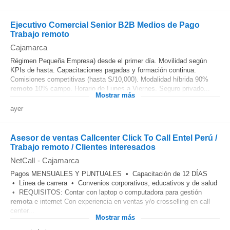
Ejecutivo Comercial Senior B2B Medios de Pago
Trabajo remoto
Cajamarca
Régimen Pequeña Empresa) desde el primer día. Movilidad según
KPIs de hasta. Capacitaciones pagadas y formación continua.
Comisiones competitivas (hasta S/10,000). Modalidad híbrida 90%
remoto
10% campo. Horario de Lunes a Viernes. Seguro privado...
Mostrar más
ayer
Asesor de ventas Callcenter Click To Call Entel Perú /
Trabajo remoto / Clientes interesados
NetCall
-
Cajamarca
Pagos MENSUALES Y PUNTUALES • Capacitación de 12 DÍAS
• Línea de carrera • Convenios corporativos, educativos y de salud
• REQUISITOS: Contar con laptop o computadora para gestión
remota
e internet Con experiencia en ventas y/o crosselling en call
center...
Mostrar más