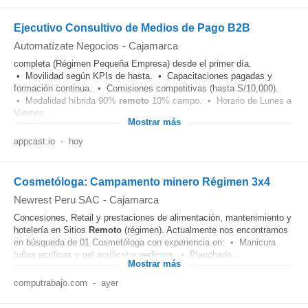
Ejecutivo Consultivo de Medios de Pago B2B
Automatízate Negocios
-
Cajamarca
completa (Régimen Pequeña Empresa) desde el primer día.
• Movilidad según KPIs de hasta. • Capacitaciones pagadas y
formación continua. • Comisiones competitivas (hasta S/10,000).
• Modalidad híbrida 90%
remoto
10% campo. • Horario de Lunes a
Viernes...
Mostrar más
appcast.io
-
hoy
Cosmetóloga: Campamento minero Régimen 3x4
Newrest Peru SAC
-
Cajamarca
Concesiones, Retail y prestaciones de alimentación, mantenimiento y
hotelería en Sitios
Remoto
(régimen). Actualmente nos encontramos
en búsqueda de 01 Cosmetóloga con experiencia en: • Manicura
(uñas acrílicas y gel acrílico) y pedicura. • Planchado...
Mostrar más
computrabajo.com
-
ayer