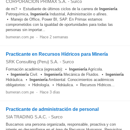
CORPORACIÓN PRIMAX S.A.
-
Surco
de mi? • Estudiante de últimos ciclos de la carrera de
Ingeniería
Petroquímica,
Ingeniería
Industrial, Administración o afines.
• Manejo de Office, Power BI, SAP. En Primax estamos
comprometidos con la igualdad de oportunidades para todas las
personas sin importar...
bumeran.com.pe
-
Hace 2 semanas
Practicante en Recursos Hídricos para Minería
SRK Consulting (Peru) S.A.
-
Surco
Formación académica (egresado): •
Ingeniería
Agrícola.
•
Ingeniería
Civil. •
Ingeniería
Mecánica de Fluidos. •
Ingeniería
Hidráulica. •
Ingeniería
Ambiental. Conocimientos académicos
obligatorios: • Hidrología. • Hidráulica. • Recursos Hídricos...
bumeran.com.pe
-
Hace 3 días
Practicante de administración de personal
SIA TRADING S.A.C.
-
Surco
Buscamos una persona organizada, responsable, proactiva y con
interés en desarrollarse en el área de Recursos Humanos. Requisitos