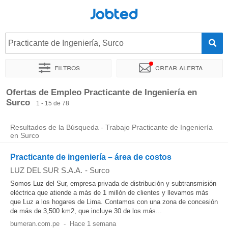
Jobted
Practicante de Ingeniería, Surco
Filtros
Crear alerta
Ordenar por
Ubicación exacta
Empresa
Agencia de empl
Ofertas de Empleo Practicante de Ingeniería en
Surco
1 - 15 de 78
Resultados de la Búsqueda - Trabajo Practicante de Ingeniería
en Surco
Practicante de ingeniería – área de costos
LUZ DEL SUR S.A.A.
-
Surco
Somos Luz del Sur, empresa privada de distribución y subtransmisión
eléctrica que atiende a más de 1 millón de clientes y llevamos más
que Luz a los hogares de Lima. Contamos con una zona de concesión
de más de 3,500 km2, que incluye 30 de los más...
bumeran.com.pe
-
Hace 1 semana