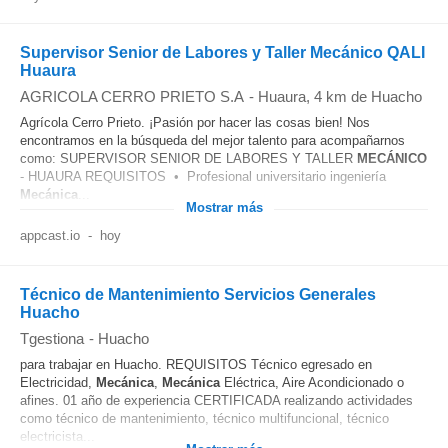
Supervisor Senior de Labores y Taller Mecánico QALI
Huaura
AGRICOLA CERRO PRIETO S.A
-
Huaura
, 4 km de Huacho
Agrícola Cerro Prieto. ¡Pasión por hacer las cosas bien! Nos
encontramos en la búsqueda del mejor talento para acompañarnos
como: SUPERVISOR SENIOR DE LABORES Y TALLER
MECÁNICO
- HUAURA REQUISITOS • Profesional universitario ingeniería
Mecánica
...
Mostrar más
appcast.io
-
hoy
Técnico de Mantenimiento Servicios Generales
Huacho
Tgestiona
-
Huacho
para trabajar en Huacho. REQUISITOS Técnico egresado en
Electricidad,
Mecánica
,
Mecánica
Eléctrica, Aire Acondicionado o
afines. 01 año de experiencia CERTIFICADA realizando actividades
como técnico de mantenimiento, técnico multifuncional, técnico
electricista...