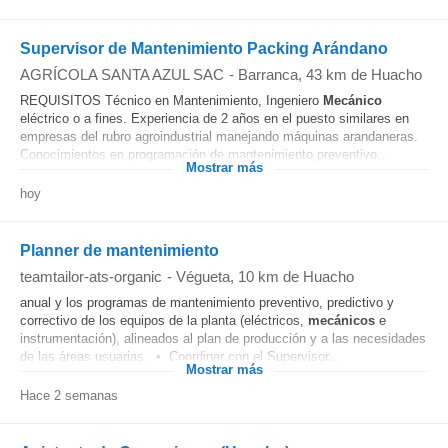
Supervisor de Mantenimiento Packing Arándano
AGRÍCOLA SANTA AZUL SAC
-
Barranca
, 43 km de Huacho
REQUISITOS Técnico en Mantenimiento, Ingeniero
Mecánico
eléctrico o a fines. Experiencia de 2 años en el puesto similares en
empresas del rubro agroindustrial manejando máquinas arandaneras.
Conocimientos en programación de mantenimiento preventivo...
Mostrar más
hoy
Planner de mantenimiento
teamtailor-ats-organic
-
Végueta
, 10 km de Huacho
anual y los programas de mantenimiento preventivo, predictivo y
correctivo de los equipos de la planta (eléctricos,
mecánicos
e
instrumentación), alineados al plan de producción y a las necesidades
de las áreas usuarias. • Coordinar con el Supervisor...
Mostrar más
Hace 2 semanas