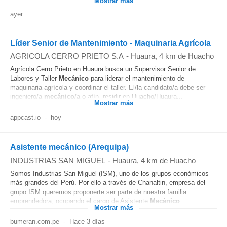
Mostrar más
ayer
Líder Senior de Mantenimiento - Maquinaria Agrícola
AGRICOLA CERRO PRIETO S.A
-
Huaura
, 4 km de Huacho
Agrícola Cerro Prieto en Huaura busca un Supervisor Senior de
Labores y Taller
Mecánico
para liderar el mantenimiento de
maquinaria agrícola y coordinar el taller. El/la candidato/a debe ser
ingeniero/a
mecánico
/a o afín, residir en Huacho/Huaura...
Mostrar más
appcast.io
-
hoy
Asistente mecánico (Arequipa)
INDUSTRIAS SAN MIGUEL
-
Huaura
, 4 km de Huacho
Somos Industrias San Miguel (ISM), uno de los grupos económicos
más grandes del Perú. Por ello a través de Chanaltin, empresa del
grupo ISM queremos proponerte ser parte de nuestra familia
emprendedora, ocupando el cargo de Asistente
Mecánico
...
Mostrar más
bumeran.com.pe
-
Hace 3 días