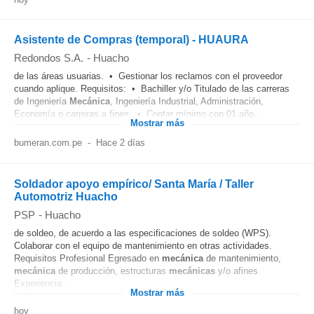
Asistente de Compras (temporal) - HUAURA
Redondos S.A.
-
Huacho
de las áreas usuarias. • Gestionar los reclamos con el proveedor
cuando aplique. Requisitos: • Bachiller y/o Titulado de las carreras
de Ingeniería
Mecánica
, Ingeniería Industrial, Administración,
Economía o carreras a fines. • Contar mínimo con 01 año...
Mostrar más
bumeran.com.pe
-
Hace 2 días
Soldador apoyo empírico/ Santa María / Taller
Automotriz Huacho
PSP
-
Huacho
de soldeo, de acuerdo a las especificaciones de soldeo (WPS).
Colaborar con el equipo de mantenimiento en otras actividades.
Requisitos Profesional Egresado en
mecánica
de mantenimiento,
mecánica
de producción, estructuras
mecánicas
y/o afines.
Experiencia...
Mostrar más
hoy