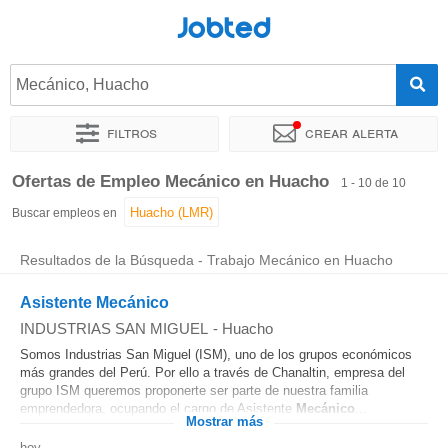
Jobted
Mecánico, Huacho
Filtros
Crear alerta
Ordenar por
Ubicación exacta
Empresa
Horas de trabajo
Ofertas de Empleo Mecánico en Huacho
1 - 10 de 10
Buscar empleos en
Resultados de la Búsqueda - Trabajo Mecánico en Huacho
Asistente Mecánico
INDUSTRIAS SAN MIGUEL
-
Huacho
Somos Industrias San Miguel (ISM), uno de los grupos económicos
más grandes del Perú. Por ello a través de Chanaltin, empresa del
grupo ISM queremos proponerte ser parte de nuestra familia
emprendedora, ocupando el cargo de Asistente
Mecánico
...
Mostrar más
hoy