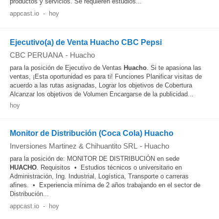
productos y servicios. Se requieren estudios...
appcast.io
-
hoy
Ejecutivo(a) de Venta Huacho CBC Pepsi
CBC PERUANA
-
Huacho
para la posición de Ejecutivo de Ventas
Huacho
. Si te apasiona las
ventas, ¡Esta oportunidad es para ti! Funciones Planificar visitas de
acuerdo a las rutas asignadas, Lograr los objetivos de Cobertura
Alcanzar los objetivos de Volumen Encargarse de la publicidad...
hoy
Monitor de Distribución (Coca Cola) Huacho
Inversiones Martinez & Chihuantito SRL
-
Huacho
para la posición de: MONITOR DE DISTRIBUCIÓN en sede
HUACHO
. Requisitos • Estudios técnicos o universitario en
Administración, Ing. Industrial, Logística, Transporte o carreras
afines. • Experiencia mínima de 2 años trabajando en el sector de
Distribución...
appcast.io
-
hoy