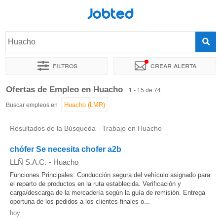
Jobted
Huacho
Filtros
Crear alerta
Ordenar por
Ubicación exacta
Empresa
Agencia de empl
Ofertas de Empleo en Huacho
1 - 15 de 74
Buscar empleos en
Resultados de la Búsqueda - Trabajo en Huacho
chófer Se necesita chofer a2b
LLÑ S.A.C.
-
Huacho
Funciones Principales: Conducción segura del vehículo asignado para
el reparto de productos en la ruta establecida. Verificación y
carga/descarga de la mercadería según la guía de remisión. Entrega
oportuna de los pedidos a los clientes finales o...
hoy