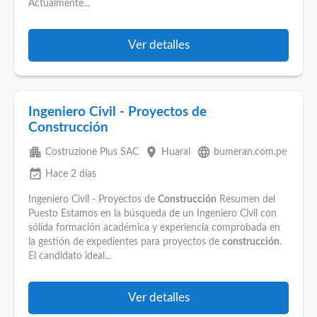
Actualmente...
Ver detalles
Ingeniero Civil - Proyectos de
Construcción
apartment
place
language
Costruzione Plus SAC
Huaral
bumeran.com.pe
event_available
Hace 2 días
Ingeniero Civil - Proyectos de
Construcción
Resumen del
Puesto Estamos en la búsqueda de un Ingeniero Civil con
sólida formación académica y experiencia comprobada en
la gestión de expedientes para proyectos de
construcción
.
El candidato ideal...
Ver detalles