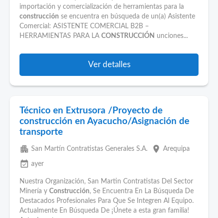
importación y comercialización de herramientas para la
construcción
se encuentra en búsqueda de un(a) Asistente
Comercial: ASISTENTE COMERCIAL B2B –
HERRAMIENTAS PARA LA
CONSTRUCCIÓN
unciones...
Ver detalles
Técnico en Extrusora /Proyecto de
construcción en Ayacucho/Asignación de
transporte
apartment
place
San Martín Contratistas Generales S.A.
Arequipa
event_available
ayer
Nuestra Organización, San Martin Contratistas Del Sector
Minería y
Construcción
, Se Encuentra En La Búsqueda De
Destacados Profesionales Para Que Se Integren Al Equipo.
Actualmente En Búsqueda De ¡Únete a esta gran familia!