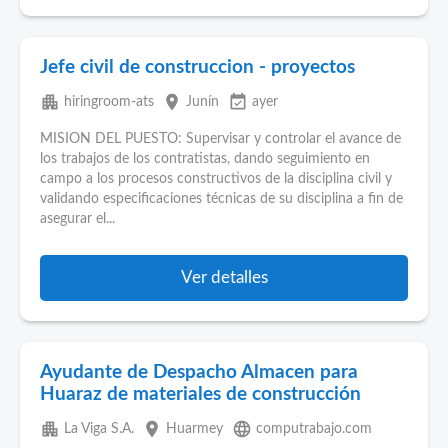
Jefe civil de construccion - proyectos
apartment
place
event_available
hiringroom-ats
Junín
ayer
MISION DEL PUESTO: Supervisar y controlar el avance de
los trabajos de los contratistas, dando seguimiento en
campo a los procesos constructivos de la disciplina civil y
validando especificaciones técnicas de su disciplina a fin de
asegurar el...
Ver detalles
Ayudante de Despacho Almacen para
Huaraz de materiales de construcción
apartment
place
language
La Viga S.A.
Huarmey
computrabajo.com