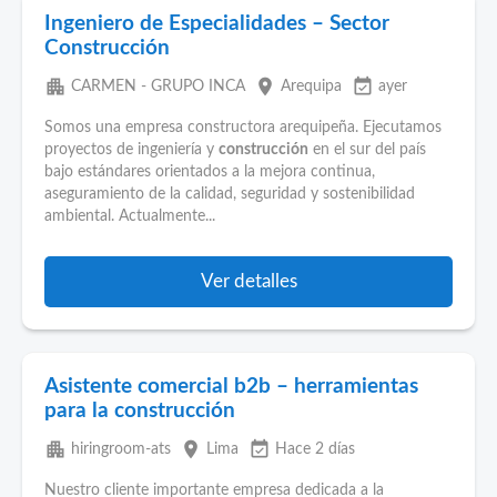
Ingeniero de Especialidades – Sector
Construcción
apartment
place
event_available
CARMEN - GRUPO INCA
Arequipa
ayer
Somos una empresa constructora arequipeña. Ejecutamos
proyectos de ingeniería y
construcción
en el sur del país
bajo estándares orientados a la mejora continua,
aseguramiento de la calidad, seguridad y sostenibilidad
ambiental. Actualmente...
Ver detalles
Asistente comercial b2b – herramientas
para la construcción
apartment
place
event_available
hiringroom-ats
Lima
Hace 2 días
Nuestro cliente importante empresa dedicada a la