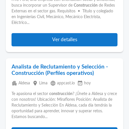
busca incorporar un Supervisor de
Construcción
de Redes
Externas en el sector gas. Requisitos • Título y colegiado
en Ingenierías Civil, Mecánico, Mecánico Electrista,
Eléctrico...
Ver detalles
Analista de Reclutamiento y Selección -
Construcción (Perfiles operativos)
apartment
place
language
event_available
Aldesa
Lima
appcast.io
hoy
Te apasiona el sector
construcción
? ¡Únete a Aldesa y crece
con nosotros! Ubicación: Miraflores Posición: Analista de
Reclutamiento y Selección En Aldesa, cada día tendrás la
oportunidad para aprender, innovar y superar retos.
Estamos buscando...