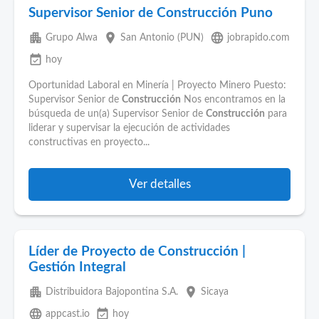
Supervisor Senior de Construcción Puno
apartment
place
language
Grupo Alwa
San Antonio (PUN)
jobrapido.com
event_available
hoy
Oportunidad Laboral en Minería | Proyecto Minero Puesto:
Supervisor Senior de
Construcción
Nos encontramos en la
búsqueda de un(a) Supervisor Senior de
Construcción
para
liderar y supervisar la ejecución de actividades
constructivas en proyecto...
Ver detalles
Líder de Proyecto de Construcción |
Gestión Integral
apartment
place
Distribuidora Bajopontina S.A.
Sicaya
language
event_available
appcast.io
hoy