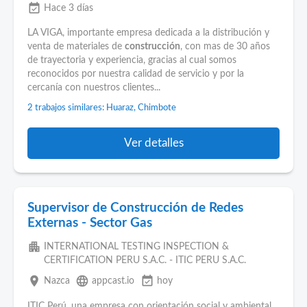
event_available
Hace 3 días
LA VIGA, importante empresa dedicada a la distribución y
venta de materiales de
construcción
, con mas de 30 años
de trayectoria y experiencia, gracias al cual somos
reconocidos por nuestra calidad de servicio y por la
cercanía con nuestros clientes...
2 trabajos similares: Huaraz, Chimbote
Ver detalles
Supervisor de Construcción de Redes
Externas - Sector Gas
apartment
INTERNATIONAL TESTING INSPECTION &
CERTIFICATION PERU S.A.C. - ITIC PERU S.A.C.
place
language
event_available
Nazca
appcast.io
hoy
ITIC Perú, una empresa con orientación social y ambiental,