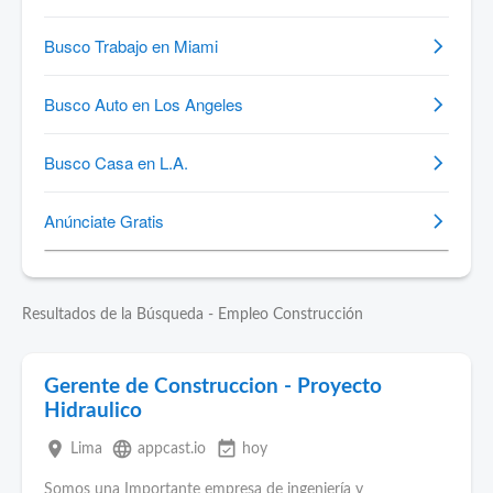
Resultados de la Búsqueda - Empleo Construcción
Gerente de Construccion - Proyecto
Hidraulico
place
language
event_available
Lima
appcast.io
hoy
Somos una Importante empresa de ingeniería y