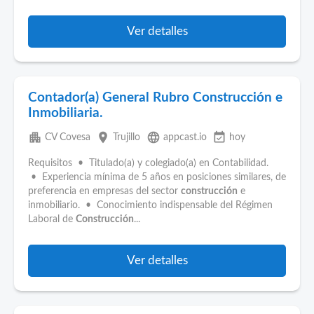
Ver detalles
Contador(a) General Rubro Construcción e
Inmobiliaria.
apartment
place
language
event_available
CV Covesa
Trujillo
appcast.io
hoy
Requisitos • Titulado(a) y colegiado(a) en Contabilidad.
• Experiencia mínima de 5 años en posiciones similares, de
preferencia en empresas del sector
construcción
e
inmobiliario. • Conocimiento indispensable del Régimen
Laboral de
Construcción
...
Ver detalles