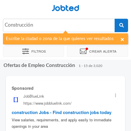
Jobted
Construcción
Escribe la ciudad o zona de la que quieres ver resultados
Filtros
Crear alerta
Ofertas de Empleo Construcción
Ordenar por
Empresa
Agencia de empleo
Horas de trabajo
1 - 15 de 3,020