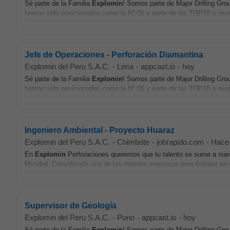
Sé parte de la Familia
Explomin
! Somos parte de Major Drilling Gro
hemos sido posicionados como la N° 01 y parte de las TOP10 a nive
Jefe de Operaciones - Perforación Diamantina
Explomin del Peru S.A.C.
-
Lima
-
appcast.io
-
hoy
Sé parte de la Familia
Explomin
! Somos parte de Major Drilling Gro
hemos sido posicionados como la N° 01 y parte de las TOP10 a nive
Ingeniero Ambiental - Proyecto Huaraz
Explomin del Peru S.A.C.
-
Chimbote
-
jobrapido.com
-
Hace 
En
Explomin
Perforaciones queremos que tu talento se sume a nuest
Mundial. Considerada una de las mejores empresas para trabajar en 
Supervisor de Geología
Explomin del Peru S.A.C.
-
Puno
-
appcast.io
-
hoy
Sé parte de la Familia
Explomin
! Somos parte de Major Drilling Gro