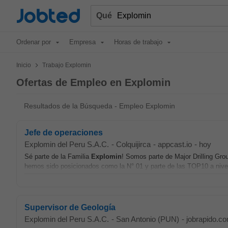
Jobted
Qué
Ordenar por
Empresa
Horas de trabajo
>
Inicio
Trabajo Explomin
Ofertas de Empleo en Explomin
Resultados de la Búsqueda - Empleo Explomin
Jefe de operaciones
Explomin del Peru S.A.C.
-
Colquijirca
-
appcast.io
-
hoy
Sé parte de la Familia
Explomin
! Somos parte de Major Drilling Gro
hemos sido posicionados como la N° 01 y parte de las TOP10 a nive
Supervisor de Geología
Explomin del Peru S.A.C.
-
San Antonio (PUN)
-
jobrapido.c