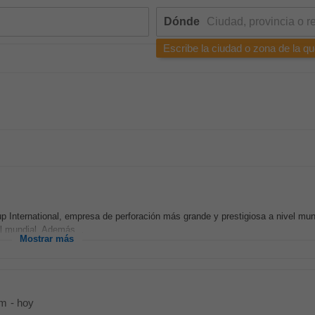
Dónde
Escribe la ciudad o zona de la qu
up International, empresa de perforación más grande y prestigiosa a nivel mun
l mundial. Además...
Mostrar más
om
-
hoy