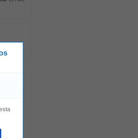
tor de
los
dial. En Perú,
esta
 de un