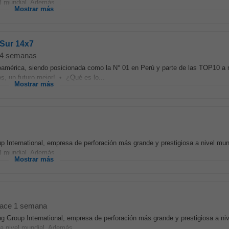
l mundial. Además...
Mostrar más
 Sur 14x7
4 semanas
américa, siendo posicionada como la N° 01 en Perú y parte de las TOP10 a n
 un futuro mejor! • ¿Qué es lo...
Mostrar más
p International, empresa de perforación más grande y prestigiosa a nivel mun
l mundial. Además...
Mostrar más
ace 1 semana
ing Group International, empresa de perforación más grande y prestigiosa a ni
a nivel mundial. Además...