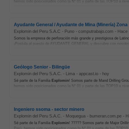
hemos sido posicionados como la N° 01 y parte de las TOP10 a nive
Ayudante General / Ayudante de Mina (Minería) Zona
Explomin del Peru S.A.C
-
Puno
-
computrabajo.com
-
Hace 
Somos la empresa de perforación más grande y prestigiosa de Latino
¡Postula al puesto de AYUDANTE GENERAL y descubre con nosotros,
Geólogo Senior - Bilingüe
Explomin del Peru S.A.C.
-
Lima
-
appcast.io
-
hoy
Sé parte de la Familia
Explomin
! Somos parte de Mand Drilling Grou
hemos sido posicionados como la N° 01 y parte de las TOP10 a nive
Ingeniero ssoma - sector minero
Explomin del Peru S.A.C.
-
Moquegua
-
bumeran.com.pe
-
H
Sé parte de la Familia
Explomin
! ?️???? Somos parte de Major Drill
Perú, hemos sido posicionados como la N° 01 y parte de las TOP10 