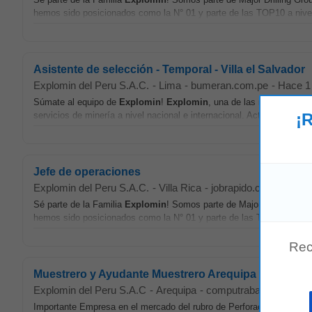
hemos sido posicionados como la N° 01 y parte de las TOP10 a nive
Asistente de selección - Temporal - Villa el Salvador
Explomin del Peru S.A.C.
-
Lima
-
bumeran.com.pe
-
Hace 1
Súmate al equipo de
Explomin
!
Explomin
, una de las mejores empr
¡R
servicios de minería a nivel nacional e internacional. Actualmente, 
Jefe de operaciones
Explomin del Peru S.A.C.
-
Villa Rica
-
jobrapido.com
-
hoy
Sé parte de la Familia
Explomin
! Somos parte de Major Drilling Gro
hemos sido posicionados como la N° 01 y parte de las TOP10 a nive
Rec
Muestrero y Ayudante Muestrero Arequipa
Explomin del Peru S.A.C
-
Arequipa
-
computrabajo.com
-
Ha
Importante Empresa en el mercado del rubro de Perforación Diamant