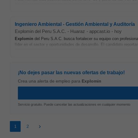
Ingeniero Ambiental - Gestión Ambiental y Auditoría
Explomin del Peru S.A.C.
-
Huaraz
-
appcast.io
-
hoy
Explomin
del Peru S.A.C. busca fortalecer su equipo con profesion
líder en el sector y oportunidades de desarrollo. El candidato reportará
¡No dejes pasar las nuevas ofertas de trabajo!
Crea una alerta de empleo para
Explomin
Servicio gratuito. Puede cancelar las actualizaciones en cualquier momento
1
2