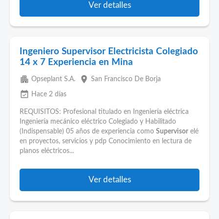
Ver detalles
Ingeniero Supervisor Electricista Colegiado
14 x 7 Experiencia en Mina
apartment
place
Opseplant S.A.
San Francisco De Borja
event_available
Hace 2 días
REQUISITOS: Profesional titulado en Ingeniería eléctrica
Ingeniería mecánico eléctrico Colegiado y Habilitado
(Indispensable) 05 años de experiencia como
Supervisor
elé
en proyectos, servicios y pdp Conocimiento en lectura de
planos eléctricos...
Ver detalles