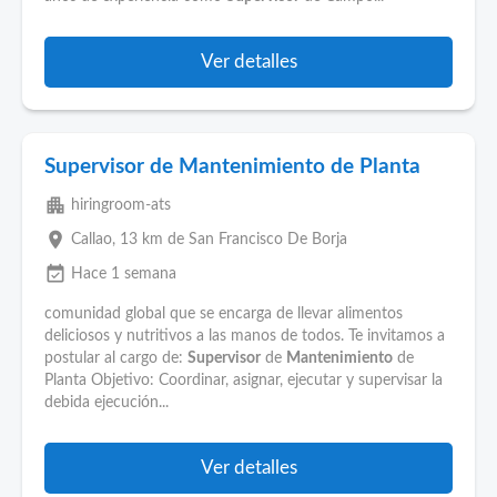
Ver detalles
Supervisor de Mantenimiento de Planta
apartment
hiringroom-ats
place
Callao
, 13 km de San Francisco De Borja
event_available
Hace 1 semana
comunidad global que se encarga de llevar alimentos
deliciosos y nutritivos a las manos de todos. Te invitamos a
postular al cargo de:
Supervisor
de
Mantenimiento
de
Planta Objetivo: Coordinar, asignar, ejecutar y supervisar la
debida ejecución...
Ver detalles