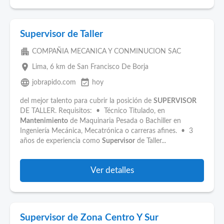
Supervisor de Taller
apartment
COMPAÑIA MECANICA Y CONMINUCION SAC
place
Lima
, 6 km de San Francisco De Borja
language
event_available
jobrapido.com
hoy
del mejor talento para cubrir la posición de
SUPERVISOR
DE TALLER. Requisitos: • Técnico Titulado, en
Mantenimiento
de Maquinaria Pesada o Bachiller en
Ingeniería Mecánica, Mecatrónica o carreras afines. • 3
años de experiencia como
Supervisor
de Taller...
Ver detalles
Supervisor de Zona Centro Y Sur