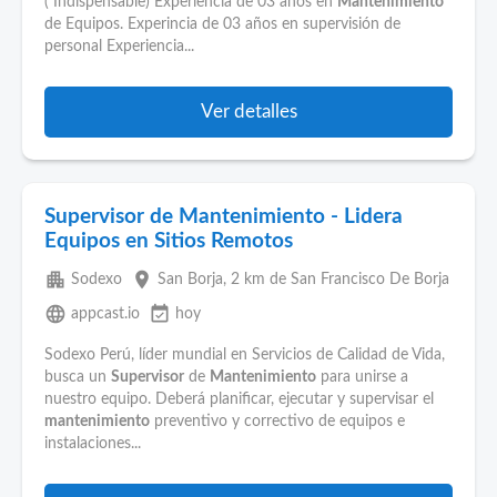
( Indispensable) Experiencia de 03 años en
Mantenimiento
de Equipos. Experincia de 03 años en supervisión de
personal Experiencia...
Ver detalles
Supervisor de Mantenimiento - Lidera
Equipos en Sitios Remotos
apartment
place
Sodexo
San Borja
, 2 km de San Francisco De Borja
language
event_available
appcast.io
hoy
Sodexo Perú, líder mundial en Servicios de Calidad de Vida,
busca un
Supervisor
de
Mantenimiento
para unirse a
nuestro equipo. Deberá planificar, ejecutar y supervisar el
mantenimiento
preventivo y correctivo de equipos e
instalaciones...