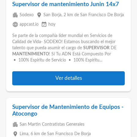
Supervisor de mantenimiento Junin 14x7
apartment
place
Sodexo
San Borja
, 2 km de San Francisco De Borja
language
event_available
appcast.io
hoy
Se parte de la compañía líder mundial en Servicios de
Calidad de Vida- SODEXO! Estamos buscando el mejor
talento que pueda asumir el cargo de
SUPERVISOR
DE
MANTENIMIENTO
! Si Tu ADN Está Compuesto Por
• 100% Espíritu de Servicio • 100% Espíritu...
Ver detalles
Supervisor de Mantenimiento de Equipos -
Atocongo
apartment
San Martin Contratistas Generales
place
Lima
, 6 km de San Francisco De Borja