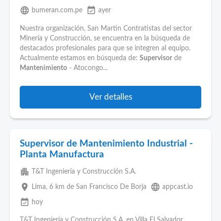
language
event_available
bumeran.com.pe
ayer
Nuestra organización, San Martin Contratistas del sector
Minería y Construcción, se encuentra en la búsqueda de
destacados profesionales para que se integren al equipo.
Actualmente estamos en búsqueda de:
Supervisor
de
Mantenimiento
- Atocongo...
Ver detalles
Supervisor de Mantenimiento Industrial -
Planta Manufactura
apartment
T&T Ingeniería y Construcción S.A.
place
language
Lima
, 6 km de San Francisco De Borja
appcast.io
event_available
hoy
T&T Ingeniería y Construcción S.A. en Villa El Salvador