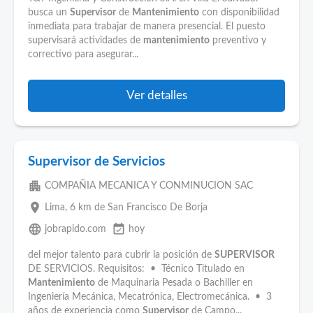
busca un
Supervisor
de
Mantenimiento
con disponibilidad
inmediata para trabajar de manera presencial. El puesto
supervisará actividades de
mantenimiento
preventivo y
correctivo para asegurar...
Ver detalles
Supervisor de Servicios
apartment
COMPAÑIA MECANICA Y CONMINUCION SAC
place
Lima
, 6 km de San Francisco De Borja
language
event_available
jobrapido.com
hoy
del mejor talento para cubrir la posición de
SUPERVISOR
DE SERVICIOS. Requisitos: • Técnico Titulado en
Mantenimiento
de Maquinaria Pesada o Bachiller en
Ingeniería Mecánica, Mecatrónica, Electromecánica. • 3
años de experiencia como
Supervisor
de Campo...