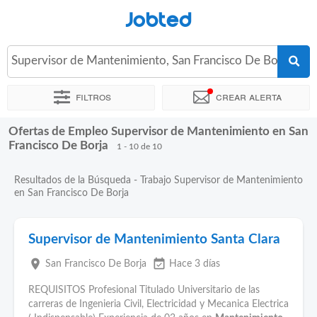
Jobted
Supervisor de Mantenimiento, San Francisco De Borja
Filtros
Crear alerta
Ofertas de Empleo Supervisor de Mantenimiento en San
Ordenar por
Ubicación exacta
Francisco De Borja
1 - 10 de 10
Resultados de la Búsqueda - Trabajo Supervisor de Mantenimiento
en San Francisco De Borja
Supervisor de Mantenimiento Santa Clara
place
event_available
San Francisco De Borja
Hace 3 días
REQUISITOS Profesional Titulado Universitario de las
carreras de Ingenieria Civil, Electricidad y Mecanica Electrica