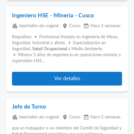
Ingeniero HSE - Minería - Cusco
apartment
place
event_available
teamtailor-ats-organic
Cusco
Hace 2 semanas
Requisitos: • Profesional titulado en Ingeniería de Minas,
Seguridad, Industrial o afines. • Especialización en
Seguridad,
Salud
Ocupacional
y Medio Ambiente.
• Mínimo 3 años de experiencia en operaciones mineras y
supervisión HSE...
Ver detalles
Jefe de Turno
apartment
place
event_available
teamtailor-ats-organic
Cusco
Hace 2 semanas
que un trabajador o un miembro del Comité de Seguridad y