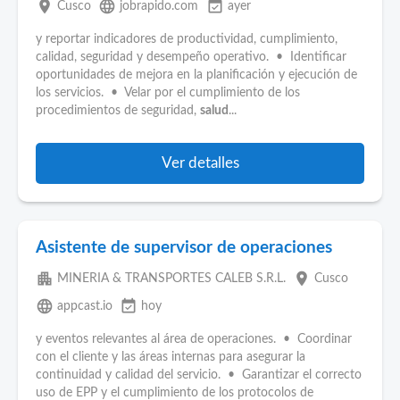
place
language
event_available
Cusco
jobrapido.com
ayer
y reportar indicadores de productividad, cumplimiento,
calidad, seguridad y desempeño operativo. • Identificar
oportunidades de mejora en la planificación y ejecución de
los servicios. • Velar por el cumplimiento de los
procedimientos de seguridad,
salud
...
Ver detalles
Asistente de supervisor de operaciones
apartment
place
MINERIA & TRANSPORTES CALEB S.R.L.
Cusco
language
event_available
appcast.io
hoy
y eventos relevantes al área de operaciones. • Coordinar
con el cliente y las áreas internas para asegurar la
continuidad y calidad del servicio. • Garantizar el correcto
uso de EPP y el cumplimiento de los protocolos de