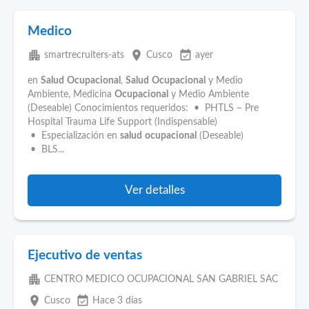
Medico
apartment
place
event_available
smartrecruiters-ats
Cusco
ayer
en
Salud
Ocupacional
,
Salud
Ocupacional
y Medio
Ambiente, Medicina
Ocupacional
y Medio Ambiente
(Deseable) Conocimientos requeridos: • PHTLS – Pre
Hospital Trauma Life Support (Indispensable)
• Especialización en
salud
ocupacional
(Deseable)
• BLS...
Ver detalles
Ejecutivo de ventas
apartment
CENTRO MEDICO OCUPACIONAL SAN GABRIEL SAC
place
event_available
Cusco
Hace 3 días