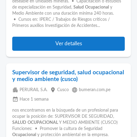
deseable en unidades mineras. • Capacitación o estudios
de especialización en Seguridad,
Salud
Ocupacional
y
Medio Ambiente con una duración mínima 240 horas.
• Cursos en: IPERC / Trabajos de Riesgos críticos /
Primeros auxilios Investigación de Accidentes...
Ver detalles
Supervisor de seguridad, salud ocupacional
y medio ambiente (cusco)
apartment
place
language
PERURAIL S.A.
Cusco
bumeran.com.pe
event_available
Hace 1 semana
nos encontramos en la búsqueda de un profesional para
ocupar la posición de: SUPERVISOR DE SEGURIDAD,
SALUD
OCUPACIONAL
Y MEDIO AMBIENTE (CUSCO)
Funciones: • Promover la cultura de Seguridad
Ocupacional
y protección ambiental en la empresa.