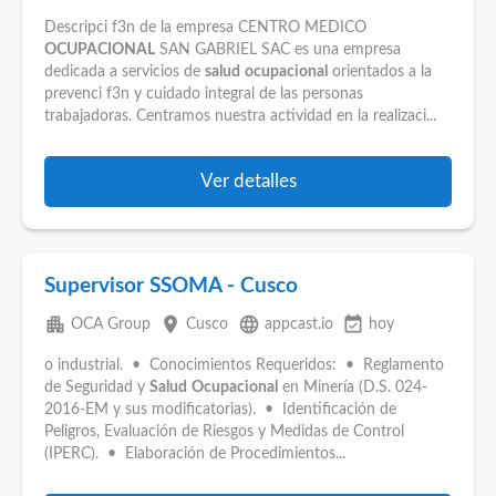
Descripci f3n de la empresa CENTRO MEDICO
OCUPACIONAL
SAN GABRIEL SAC es una empresa
dedicada a servicios de
salud
ocupacional
orientados a la
prevenci f3n y cuidado integral de las personas
trabajadoras. Centramos nuestra actividad en la realizaci...
Ver detalles
Supervisor SSOMA - Cusco
apartment
place
language
event_available
OCA Group
Cusco
appcast.io
hoy
o industrial. • Conocimientos Requeridos: • Reglamento
de Seguridad y
Salud
Ocupacional
en Minería (D.S. 024-
2016-EM y sus modificatorias). • Identificación de
Peligros, Evaluación de Riesgos y Medidas de Control
(IPERC). • Elaboración de Procedimientos...