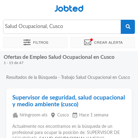
Jobted
Salud Ocupacional, Cusco
Filtros
Crear alerta
Ofertas de Empleo Salud Ocupacional en Cusco
Ordenar por
Ubicación exacta
Empresa
Agencia de emple
1 - 15 de 47
Resultados de la Búsqueda - Trabajo Salud Ocupacional en Cusco
Supervisor de seguridad, salud ocupacional
y medio ambiente (cusco)
apartment
place
event_available
hiringroom-ats
Cusco
Hace 1 semana
Actualmente nos encontramos en la búsqueda de un
profesional para ocupar la posición de: SUPERVISOR DE