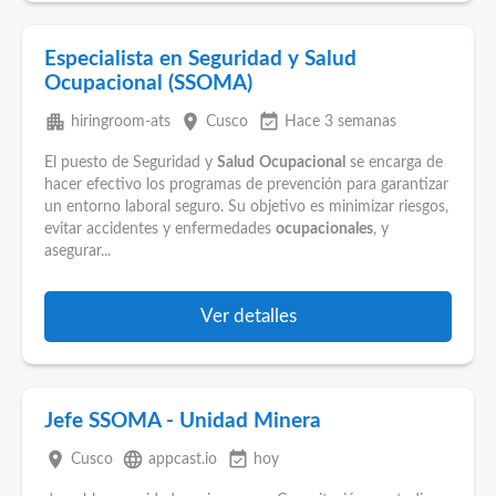
Especialista en Seguridad y Salud
Ocupacional (SSOMA)
apartment
place
event_available
hiringroom-ats
Cusco
Hace 3 semanas
El puesto de Seguridad y
Salud
Ocupacional
se encarga de
hacer efectivo los programas de prevención para garantizar
un entorno laboral seguro. Su objetivo es minimizar riesgos,
evitar accidentes y enfermedades
ocupacionales
, y
asegurar...
Ver detalles
Jefe SSOMA - Unidad Minera
place
language
event_available
Cusco
appcast.io
hoy