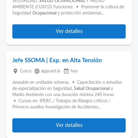
SEGURIDAD,
SALUD
OCUPACIONAL
Y MEDIO
AMBIENTE (CUSCO) Funciones: • Promover la cultura de
Seguridad
Ocupacional
y protección ambiental...
Ver detalles
Jefe SSOMA | Exp. en Alta Tensión
place
language
event_available
Cusco
appcast.io
hoy
deseable en unidades mineras. • Capacitación o estudios
de especialización en Seguridad,
Salud
Ocupacional
y
Medio Ambiente con una duración mínima 240 horas.
• Cursos en: IPERC / Trabajos de Riesgos críticos /
Primeros auxilios Investigación de Accidentes...
Ver detalles