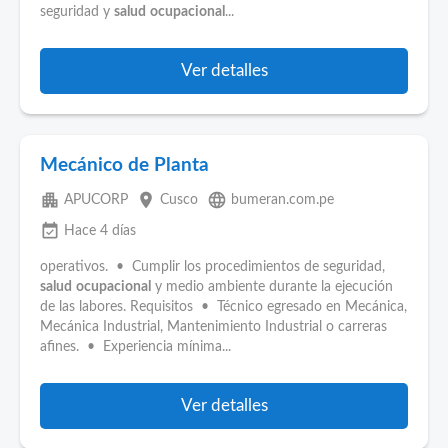
seguridad y
salud
ocupacional
...
Ver detalles
Mecánico de Planta
apartment
place
language
APUCORP
Cusco
bumeran.com.pe
event_available
Hace 4 días
operativos. • Cumplir los procedimientos de seguridad,
salud
ocupacional
y medio ambiente durante la ejecución
de las labores. Requisitos • Técnico egresado en Mecánica,
Mecánica Industrial, Mantenimiento Industrial o carreras
afines. • Experiencia mínima...
Ver detalles