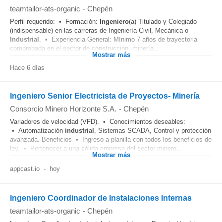
teamtailor-ats-organic
-
Chepén
Perfil requerido: • Formación:
Ingeniero
(a) Titulado y Colegiado
(indispensable) en las carreras de Ingeniería Civil, Mecánica o
Industrial
. • Experiencia General: Mínimo 7 años de trayectoria
comprobada en el sector de construcción, minería...
Mostrar más
Hace 6 días
Ingeniero Senior Electricista de Proyectos- Minería
Consorcio Minero Horizonte S.A.
-
Chepén
Variadores de velocidad (VFD). • Conocimientos deseables:
• Automatización
industrial
, Sistemas SCADA, Control y protección
avanzada. Beneficios • Ingreso a planilla con todos los beneficios de
ley. • Pertenecer a una sólida empresa del sector minero...
Mostrar más
appcast.io
-
hoy
Ingeniero Coordinador de Instalaciones Internas
teamtailor-ats-organic
-
Chepén