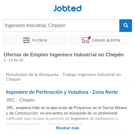
Jobted
Ingeniero Industrial, Chepén
Filtros
Crear alerta
Ordenar por
Ubicación exacta
Empresa
Ofertas de Empleo Ingeniero Industrial en Chepén
1 - 15 de 30
Resultados de la Búsqueda - Trabajo Ingeniero Industrial en
Chepén
Ingeniero de Perforación y Voladura - Zona Norte
JRC
-
Chepén
JRC, empresa líder en la ejecución de Proyectos en el Sector Minero
y de Construcción, se encuentra en búsqueda de un profesional
calificado para ocupar la posición de
Ingeniero
de perforacion y
voladura Requisitos: • Titulado y colegiado...
Mostrar más