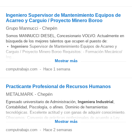
Ingeniero Supervisor de Mantenimiento Equipos de
Acarreo y Carguio / Proyecto Minero Boroo
Grupo Mannucci
-
Chepén
Somos MANNUCCI DIESEL, Concesionario VOLVO. Actualmente en
búsqueda de los mejores talentos que ocupen el puesto de:
•
Ingeniero
Supervisor de Mantenimiento Equipos de Acarreo y
Carguio / Proyecto Minero Boroo Requisitos: - Formación Mecánico/
Ing...
Mostrar más
computrabajo.com
-
Hace 1 semana
Practicante Profesional de Recursos Humanos
METALMARK
-
Chepén
Egresado universitario de Administración,
Ingeniera
Industrial
,
Contabilidad, Piscología, o afines. Dominio de herramientas
tecnológicas. Excelente actitud y con ganas de adquirir conocimiento.
Ofrecemos: Convenio de prácticas profesionales de acuerdo a Ley...
Mostrar más
computrabajo.com
-
Hace 2 semanas