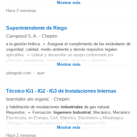
Mostrar más
Hace 2 semanas
Superintendente de Riego
Camposol S. A.
-
Chepén
a la gestión hídrica. • Asegurar el cumplimiento de los estándares de
seguridad, calidad, medio ambiente y demás requisitos legales
aplicables. • Liderar y desarrollar un equipo conformado por
jefaturas,
ingenieros
, supervisores, técnicos y operarios...
Mostrar más
jobrapido.com
-
ayer
Técnico IG1 - IG2 - IG3 de Instalaciones Internas
teamtailor-ats-organic
-
Chepén
y habilitación de instalaciones
industriales
de gas natural.
Requisitos: • Formación:
Ingeniero
Industrial
, Mecánico, Mecánico
Electricista, en Energía, Civil, Eléctrico, Electrónico o Metalúrgico
(Titulado y Colegiado habilitado). (Deseable registro IG3...
Mostrar más
Hace 2 semanas