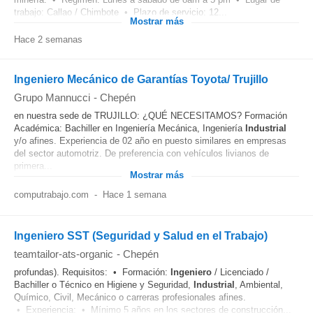
trabajo: Callao / Chimbote • Plazo de servicio: 12...
Mostrar más
Hace 2 semanas
Ingeniero Mecánico de Garantías Toyota/ Trujillo
Grupo Mannucci
-
Chepén
en nuestra sede de TRUJILLO: ¿QUÉ NECESITAMOS? Formación
Académica: Bachiller en Ingeniería Mecánica, Ingeniería
Industrial
y/o afines. Experiencia de 02 año en puesto similares en empresas
del sector automotriz. De preferencia con vehículos livianos de
primera...
Mostrar más
computrabajo.com
-
Hace 1 semana
Ingeniero SST (Seguridad y Salud en el Trabajo)
teamtailor-ats-organic
-
Chepén
profundas). Requisitos: • Formación:
Ingeniero
/ Licenciado /
Bachiller o Técnico en Higiene y Seguridad,
Industrial
, Ambiental,
Químico, Civil, Mecánico o carreras profesionales afines.
• Experiencia: • Mínimo 5 años en los sectores de construcción...