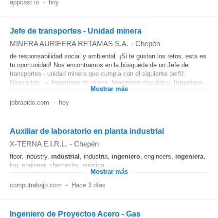
appcast.io
-
hoy
Jefe de transportes - Unidad minera
MINERA AURIFERA RETAMAS S.A.
-
Chepén
de responsabilidad social y ambiental. ¡Si te gustan los retos, esta es
tu oportunidad! Nos encontramos en la búsqueda de un Jefe de
transportes - unidad minera que cumpla con el siguiente perfil:
Requisitos: •
Ingeniero
de minas,
Ingeniero
mecánico,
Ingeniero
...
Mostrar más
jobrapido.com
-
hoy
Auxiliar de laboratorio en planta industrial
X-TERNA E.I.R.L.
-
Chepén
floor, industry,
industrial
, industria,
ingeniero
, engineers,
ingeniera
,
ing, engineer, chemestry, quimica...
Mostrar más
computrabajo.com
-
Hace 3 días
Ingeniero de Proyectos Acero - Gas