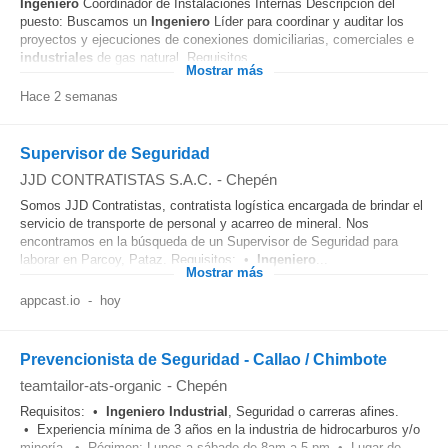
Ingeniero
Coordinador de Instalaciones Internas Descripción del
puesto: Buscamos un
Ingeniero
Líder para coordinar y auditar los
proyectos y ejecuciones de conexiones domiciliarias, comerciales e
industriales
de gas natural. Requisitos...
Mostrar más
Hace 2 semanas
Supervisor de Seguridad
JJD CONTRATISTAS S.A.C.
-
Chepén
Somos JJD Contratistas, contratista logística encargada de brindar el
servicio de transporte de personal y acarreo de mineral. Nos
encontramos en la búsqueda de un Supervisor de Seguridad para
laborar en Parcoy, Pataz. Requisitos: •
Ingeniero
...
Mostrar más
appcast.io
-
hoy
Prevencionista de Seguridad - Callao / Chimbote
teamtailor-ats-organic
-
Chepén
Requisitos: •
Ingeniero
Industrial
, Seguridad o carreras afines.
• Experiencia mínima de 3 años en la industria de hidrocarburos y/o
minería. • Régimen: Lunes a sábado de 8am a 5 pm • Lugar de