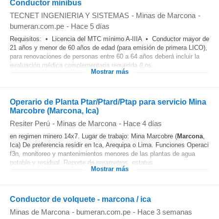
Conductor minibus
TECNET INGENIERIA Y SISTEMAS
-
Minas de Marcona
-
bumeran.com.pe
-
Hace 5 días
Requisitos: • Licencia del MTC mínimo A-IIIA • Conductor mayor de
21 años y menor de 60 años de edad (para emisión de primera LICO),
para renovaciones de personas entre 60 a 64 años deberá incluir la
evaluación médica complementaria requerida (Los...
Mostrar más
Operario de Planta Ptar/Ptard/Ptap para servicio Mina
Marcobre (Marcona, Ica)
Resiter Perú
-
Minas de Marcona
-
Hace 4 días
en regimen minero 14x7. Lugar de trabajo: Mina Marcobre (
Marcona
,
Ica) De preferencia residir en Ica, Arequipa o Lima. Funciones Operaci
f3n, monitoreo y mantenimientos menores de las plantas de agua
potable y residual. Reporte de parametros, estatus...
Mostrar más
Conductor de volquete - marcona / ica
Minas de Marcona
-
bumeran.com.pe
-
Hace 3 semanas