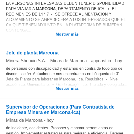
LA PERSONAS INTERESADAS DEBEN TENER DISPONIBILIDAD
PARA VIAJAR A
MARCONA
, DEPARTAMENTO DE ICA. • EL
REGIMEN ES DE 14 * 7 • SE OFRECE ALIMENTACIÓN Y
ALOJAMIENTO SE AGRADECERÁ A LOS INTERESADOS QUE EL
CV QUE TIENEN ADJUNTO EN LA PLATAFORMA DE BUMERAN
CONTENGA...
Mostrar más
Jefe de planta Marcona
Minera Shouxin S.A.
-
Minas de Marcona
-
appcast.io
-
hoy
de personas con discapacidad y estamos en contra de todo tipo de
discriminación. Actualmente nos encontramos en búsqueda de 01
Jefe de Planta para laborar en
Marcona
, Ica. Requisitos • Nivel
académico: Universitario. • Grado académico: Titulado y colegiado...
Mostrar más
Supervisor de Operaciones (Para Contratista de
Empresa Minera en Marcona-Ica)
Minas de Marcona
-
hoy
de incidente, accidentes. Proponer y elaborar herramientas de
gestión. Implementar estrategias para mejorar la eficiencia. Detener