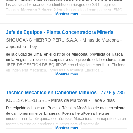
las actividades cuando se identifiquen riesgos de SST. Lugar de
Trabajo:
Marcona
? Nazca ? Ica (disponibilidad para pasar su EMO...
Mostrar más
Jefe de Equipos - Planta Concentradora Minería
SHOUGANG HIERRO PERU S.A.A.
-
Minas de Marcona
-
appcast.io
-
hoy
de la ciudad de Lima, en el distrito de
Marcona
, provincia de Nasca
en la Región Ica, desea incorporar a su equipo de colaboradores a un
JEFE DE GESTIÓN DE EQUIPOS con el siguiente perfil: • Titulado
en Ingeniería Mecánica, Ingeniería Mecánica Eléctrica...
Mostrar más
Tecnico Mecanico en Camiones Mineros - 777F y 785
KOELSA PERU SRL
-
Minas de Marcona
-
Hace 2 días
Descripción del puesto: Puesto: Técnico Mecánico de mantenimiento
de camiones mineros Empresa: Koelsa PerúKoelsa Perú se
encuentra en la búsqueda de Técnicos Mecánicos con experiencia en
mantenimiento de camiones mineros para el sector de...
Mostrar más