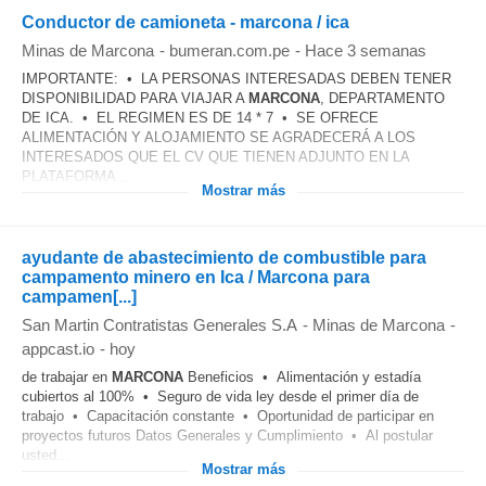
Conductor de camioneta - marcona / ica
Minas de Marcona
-
bumeran.com.pe
-
Hace 3 semanas
IMPORTANTE: • LA PERSONAS INTERESADAS DEBEN TENER
DISPONIBILIDAD PARA VIAJAR A
MARCONA
, DEPARTAMENTO
DE ICA. • EL REGIMEN ES DE 14 * 7 • SE OFRECE
ALIMENTACIÓN Y ALOJAMIENTO SE AGRADECERÁ A LOS
INTERESADOS QUE EL CV QUE TIENEN ADJUNTO EN LA
PLATAFORMA...
Mostrar más
ayudante de abastecimiento de combustible para
campamento minero en Ica / Marcona para
campamen[...]
San Martin Contratistas Generales S.A
-
Minas de Marcona
-
appcast.io
-
hoy
de trabajar en
MARCONA
Beneficios • Alimentación y estadía
cubiertos al 100% • Seguro de vida ley desde el primer día de
trabajo • Capacitación constante • Oportunidad de participar en
proyectos futuros Datos Generales y Cumplimiento • Al postular
usted...
Mostrar más