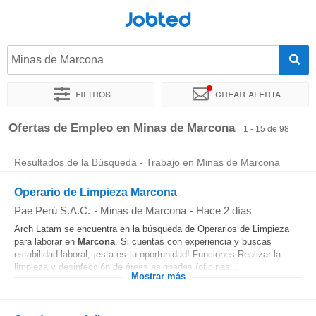
Jobted
Minas de Marcona
Filtros
Crear alerta
Ordenar por
Ubicación exacta
Empresa
Horas de trabajo
Ofertas de Empleo en Minas de Marcona
1 - 15 de 98
Resultados de la Búsqueda - Trabajo en Minas de Marcona
Operario de Limpieza Marcona
Pae Perú S.A.C.
-
Minas de Marcona
-
Hace 2 días
Arch Latam se encuentra en la búsqueda de Operarios de Limpieza
para laborar en
Marcona
. Si cuentas con experiencia y buscas
estabilidad laboral, ¡esta es tu oportunidad! Funciones Realizar la
limpieza y desinfección de áreas asignadas (oficinas...
Mostrar más