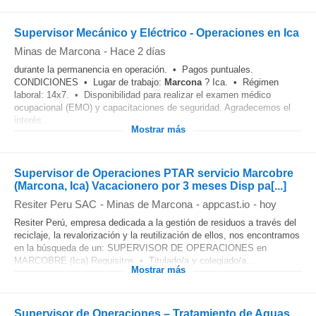
Supervisor Mecánico y Eléctrico - Operaciones en Ica
Minas de Marcona
-
Hace 2 días
durante la permanencia en operación. • Pagos puntuales.
CONDICIONES • Lugar de trabajo:
Marcona
? Ica. • Régimen
laboral: 14x7. • Disponibilidad para realizar el examen médico
ocupacional (EMO) y capacitaciones de seguridad. Agradecemos el
interés...
Mostrar más
Supervisor de Operaciones PTAR servicio Marcobre
(Marcona, Ica) Vacacionero por 3 meses Disp pa[...]
Resiter Peru SAC
-
Minas de Marcona
-
appcast.io
-
hoy
Resiter Perú, empresa dedicada a la gestión de residuos a través del
reciclaje, la revalorización y la reutilización de ellos, nos encontramos
en la búsqueda de un: SUPERVISOR DE OPERACIONES en
MARCOBRE (Ica) Requisitos • Titulado/a y colegiado/a...
Mostrar más
Supervisor de Operaciones – Tratamiento de Aguas