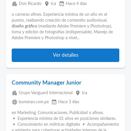
apartment
place
event_available
Don Ricardo
Ica
Hace 4 días
o carreras afines. Experiencia mínima de un año en el
puesto, realizando creación de contenido audiovisual,
diseño
gráfico
(mediante Adobe Premiere y Photoshop),
toma y edición de fotografías (indispensable). Manejo de
Adobe Premiere y Photoshop a nivel...
Ver detalles
Community Manager Junior
apartment
place
Grupo Vanguard Internacional
Ica
language
event_available
bumeran.com.pe
Hace 3 días
en Marketing, Comunicaciones, Publicidad o afines.
• Experiencia mínima de 01 años en posiciones similares.
• Conocimiento en métricas digitales • Acompañamiento
y asistenta para coberturar actividades internas de la