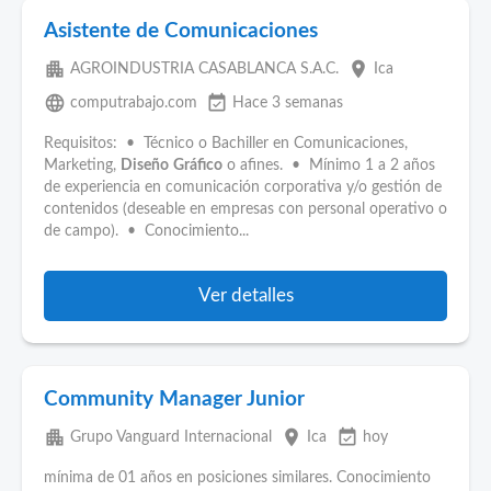
Asistente de Comunicaciones
apartment
place
AGROINDUSTRIA CASABLANCA S.A.C.
Ica
language
event_available
computrabajo.com
Hace 3 semanas
Requisitos: • Técnico o Bachiller en Comunicaciones,
Marketing,
Diseño
Gráfico
o afines. • Mínimo 1 a 2 años
de experiencia en comunicación corporativa y/o gestión de
contenidos (deseable en empresas con personal operativo o
de campo). • Conocimiento...
Ver detalles
Community Manager Junior
apartment
place
event_available
Grupo Vanguard Internacional
Ica
hoy
mínima de 01 años en posiciones similares. Conocimiento