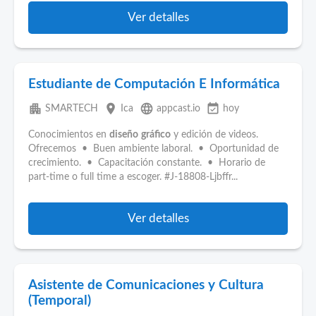
Ver detalles
Estudiante de Computación E Informática
apartment
place
language
event_available
SMARTECH
Ica
appcast.io
hoy
Conocimientos en
diseño
gráfico
y edición de videos.
Ofrecemos • Buen ambiente laboral. • Oportunidad de
crecimiento. • Capacitación constante. • Horario de
part‑time o full time a escoger. #J-18808-Ljbffr...
Ver detalles
Asistente de Comunicaciones y Cultura
(Temporal)