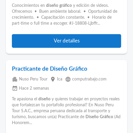
Conocimientos en
diseño
gráfico
y edición de videos.
Ofrecemos • Buen ambiente laboral. • Oportunidad de
crecimiento. • Capacitación constante. • Horario de
part‑time o full time a escoger. #J-18808-Ljbffr...
Ver detalles
Practicante de Diseño Gráfico
apartment
place
language
Nuso Peru Tour
Ica
computrabajo.com
event_available
Hace 2 semanas
Te apasiona el
diseño
y quieres trabajar en proyectos reales
que fortalezcan tu portafolio profesional? En Nuso Peru
Tour S.A.C., empresa peruana dedicada al transporte y
turismo, buscamos un(a) Practicante de
Diseño
Gráfico
(Ad
Honorem...