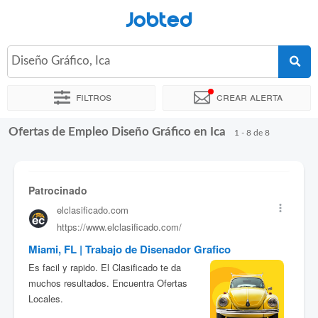
Jobted
Diseño Gráfico, Ica
Filtros
Crear alerta
Ofertas de Empleo Diseño Gráfico en Ica
Ordenar por
Ubicación exacta
Horas de trabajo
1 - 8 de 8