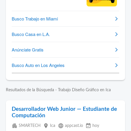
Resultados de la Búsqueda - Trabajo Diseño Gráfico en Ica
Desarrollador Web Junior — Estudiante de
Computación
apartment
place
language
event_available
SMARTECH
Ica
appcast.io
hoy