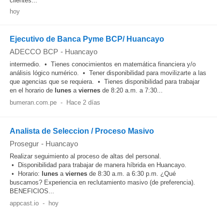
clientes...
hoy
Ejecutivo de Banca Pyme BCP/ Huancayo
ADECCO BCP
-
Huancayo
intermedio. • Tienes conocimientos en matemática financiera y/o
análisis lógico numérico. • Tener disponibilidad para movilizarte a las
que agencias que se requiera. • Tienes disponibilidad para trabajar
en el horario de
lunes
a
viernes
de 8:20 a.m. a 7:30...
bumeran.com.pe
-
Hace 2 días
Analista de Seleccion / Proceso Masivo
Prosegur
-
Huancayo
Realizar seguimiento al proceso de altas del personal.
• Disponibilidad para trabajar de manera híbrida en Huancayo.
• Horario:
lunes
a
viernes
de 8:30 a.m. a 6:30 p.m. ¿Qué
buscamos? Experiencia en reclutamiento masivo (de preferencia).
BENEFICIOS...
appcast.io
-
hoy