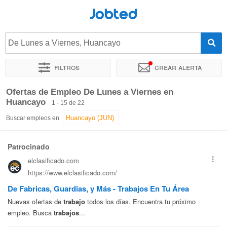
Jobted
De Lunes a Viernes, Huancayo
Filtros
Crear alerta
Ordenar por
Ubicación exacta
Empresa
Agencia de empl
Ofertas de Empleo De Lunes a Viernes en
Huancayo
1 - 15 de 22
Buscar empleos en