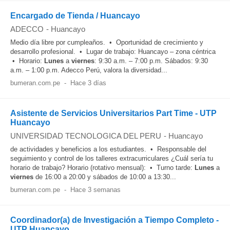
Encargado de Tienda / Huancayo
ADECCO
-
Huancayo
Medio día libre por cumpleaños. • Oportunidad de crecimiento y
desarrollo profesional. • Lugar de trabajo: Huancayo – zona céntrica
• Horario:
Lunes
a
viernes
: 9:30 a.m. – 7:00 p.m. Sábados: 9:30
a.m. – 1:00 p.m. Adecco Perú, valora la diversidad...
bumeran.com.pe
-
Hace 3 días
Asistente de Servicios Universitarios Part Time - UTP
Huancayo
UNIVERSIDAD TECNOLOGICA DEL PERU
-
Huancayo
de actividades y beneficios a los estudiantes. • Responsable del
seguimiento y control de los talleres extracurriculares ¿Cuál sería tu
horario de trabajo? Horario (rotativo mensual): • Turno tarde:
Lunes
a
viernes
de 16:00 a 20:00 y sábados de 10:00 a 13:30...
bumeran.com.pe
-
Hace 3 semanas
Coordinador(a) de Investigación a Tiempo Completo -
UTP Huancayo