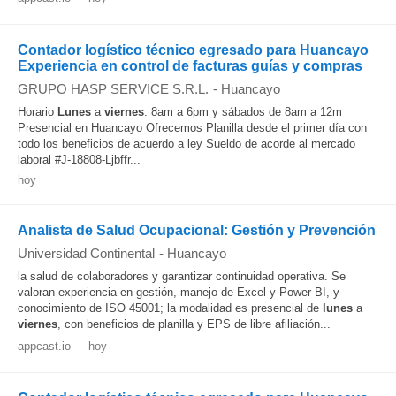
Contador logístico técnico egresado para Huancayo
Experiencia en control de facturas guías y compras
GRUPO HASP SERVICE S.R.L.
-
Huancayo
Horario
Lunes
a
viernes
: 8am a 6pm y sábados de 8am a 12m
Presencial en Huancayo Ofrecemos Planilla desde el primer día con
todo los beneficios de acuerdo a ley Sueldo de acorde al mercado
laboral #J-18808-Ljbffr...
hoy
Analista de Salud Ocupacional: Gestión y Prevención
Universidad Continental
-
Huancayo
la salud de colaboradores y garantizar continuidad operativa. Se
valoran experiencia en gestión, manejo de Excel y Power BI, y
conocimiento de ISO 45001; la modalidad es presencial de
lunes
a
viernes
, con beneficios de planilla y EPS de libre afiliación...
appcast.io
-
hoy