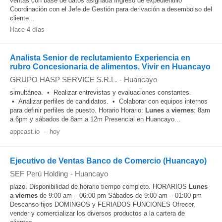
ventas con base de datos asignada Ingreso de expedientillo
Coordinación con el Jefe de Gestión para derivación a desembolso del
cliente...
Hace 4 días
Analista Senior de reclutamiento Experiencia en
rubro Concesionaria de alimentos. Vivir en Huancayo
GRUPO HASP SERVICE S.R.L.
-
Huancayo
simultánea. • Realizar entrevistas y evaluaciones constantes.
• Analizar perfiles de candidatos. • Colaborar con equipos internos
para definir perfiles de puesto. Horario Horario:
Lunes
a
viernes
: 8am
a 6pm y sábados de 8am a 12m Presencial en Huancayo...
appcast.io
-
hoy
Ejecutivo de Ventas Banco de Comercio (Huancayo)
SEF Perú Holding
-
Huancayo
plazo. Disponibilidad de horario tiempo completo. HORARIOS
Lunes
a
viernes
de 9:00 am – 06:00 pm Sábados de 9:00 am – 01:00 pm
Descanso fijos DOMINGOS y FERIADOS FUNCIONES Ofrecer,
vender y comercializar los diversos productos a la cartera de