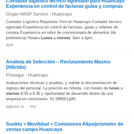
Contador logístico técnico egresado para Huancayo
Experiencia en control de facturas guías y compras
Grupo HASP Service
-
Huancayo
Contador Logístico Requisitos Vivir en Huancayo Contador técnico
egresado Experiencia en control de facturas, guías y ordenes de
compra Experiencia en rubro de concesionaria de alimentos (de
preferencia) Horario
Lunes
a
viernes
: 8am a 6pm...
ayer
Analista de Selección – Reclutamiento Masivo
(Híbrido)
Prosegur
-
Huancayo
evaluaciones técnicas y pruebas, y validar la documentación de
ingreso del personal. La posición es híbrida, con horario de
lunes
a
viernes
8:30 a 6:30 y oportunidad de desarrollo dentro de una
empresa en crecimiento. #J-18808-Ljbffr...
appcast.io
-
hoy
Sueldo + Movilidad + Comisiones Altas/promotor de
ventas campo Huancayo