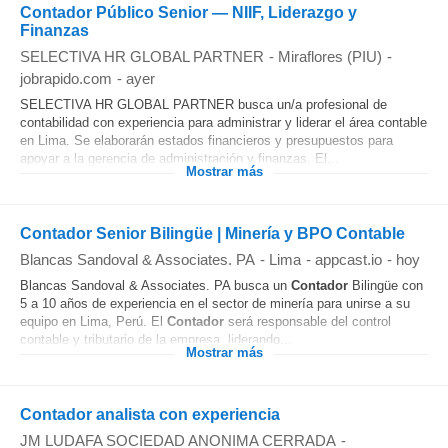
Contador Público Senior — NIIF, Liderazgo y
Finanzas
SELECTIVA HR GLOBAL PARTNER
-
Miraflores (PIU)
-
jobrapido.com
-
ayer
SELECTIVA HR GLOBAL PARTNER busca un/a profesional de
contabilidad con experiencia para administrar y liderar el área contable
en Lima. Se elaborarán estados financieros y presupuestos para
apoyar a la gerencia de administración y finanzas. El...
Mostrar más
Contador Senior Bilingüe | Minería y BPO Contable
Blancas Sandoval & Associates. PA
-
Lima
-
appcast.io
-
hoy
Blancas Sandoval & Associates. PA busca un
Contador
Bilingüe con
5 a 10 años de experiencia en el sector de minería para unirse a su
equipo en Lima, Perú. El
Contador
será responsable del control
contable y tributario de la empresa, liderando...
Mostrar más
Contador analista con experiencia
JM LUDAFA SOCIEDAD ANONIMA CERRADA
-