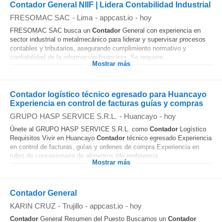
Contador General NIIF | Lidera Contabilidad Industrial
FRESOMAC SAC
-
Lima
-
appcast.io
-
hoy
FRESOMAC SAC busca un
Contador
General con experiencia en
sector industrial o metalmecánico para liderar y supervisar procesos
contables y tributarios, asegurando cumplimiento normativo y
confiabilidad de la información financiera. Se requiere...
Mostrar más
Contador logístico técnico egresado para Huancayo
Experiencia en control de facturas guías y compras
GRUPO HASP SERVICE S.R.L.
-
Huancayo
-
hoy
Únete al GRUPO HASP SERVICE S.R.L. como
Contador
Logístico
Requisitos Vivir en Huancayo
Contador
técnico egresado Experiencia
en control de facturas, guías y ordenes de compra Experiencia en
rubro de concesionaria de alimentos (de preferencia...
Mostrar más
Contador General
KARIN CRUZ
-
Trujillo
-
appcast.io
-
hoy
Contador
General Resumen del Puesto Buscamos un
Contador