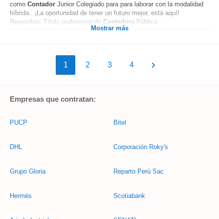
como
Contador
Junior Colegiado para para laborar con la modalidad
híbrida.. ¡La oportunidad de tener un futuro mejor, está aquí!
Requisitos: Título profesional de
Contadora
Pública...
Mostrar más
1
2
3
4
Empresas que contratan:
PUCP
Bitel
DHL
Corporación Roky's
Grupo Gloria
Reparto Perú Sac
Hermès
Scotiabank