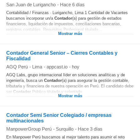
San Juan de Lurigancho
-
Hace 6 días
Contabilidad / Finanzas · Lurigancho, Lima 1 Cantidad de Vacantes
buscamos incorporar un/a
Contador
(a) para gestión de estados
financieros, liquidación de impuestos, conciliaciones bancarias,
registros contables. Requisitos Profesional titulado...
Mostrar más
Contador General Senior – Cierres Contables y
Fiscalidad
AGQ Perú
-
Lima
-
appcast.io
-
hoy
AGQ Labs, grupo internacional líder en soluciones analíticas y de
ingeniería, busca un
Contador
(a) para asegurar la gestión contable,
tributaria y financiera de nuestra operación en Perú. El candidato debe
ser
Contador
Público titulado y colegiado...
Mostrar más
Contador Semi Senior Colegiado / empresas
multinacionales
ManpowerGroup Perú
-
Surquillo
-
Hace 3 días
En Manpower Perú buscamos al mejor talento para asumir el reto