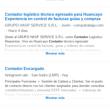
Contador logístico técnico egresado para Huancayo
Experiencia en control de facturas guías y compras
GRUPO HASP SERVICE S.R.L.
-
Junín
-
computrabajo.com
-
Hace 4 días
Únete al GRUPO HASP SERVICE S.R.L. como
Contador
Logístico
Requisitos: Vivir en Huancayo
Contador
técnico egresado
Experiencia en control de facturas, guías y ordenes de compra
Experiencia en rubro de concesionaria de alimentos (de preferencia...
Mostrar más
Contador Encargado
hiringroom-ats
-
San Isidro (LMR)
-
hoy
Principales Funciones • Gestión de Cartera y Clientes: Ser el punto
de contacto directo con los clientes asignados para atender consultas
contables/tributarias y presentar EEFF mensuales. • Liderazgo de
Equipo: Coordinar, asignar y supervisar...
Mostrar más