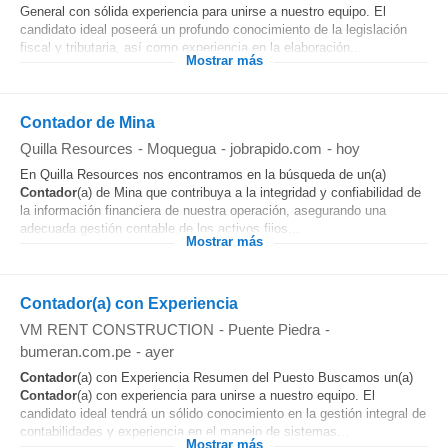
General con sólida experiencia para unirse a nuestro equipo. El
candidato ideal poseerá un profundo conocimiento de la legislación
fiscal y tributaria, así como experiencia en la elaboración...
Mostrar más
Contador de Mina
Quilla Resources
-
Moquegua
-
jobrapido.com
-
hoy
En Quilla Resources nos encontramos en la búsqueda de un(a)
Contador
(a) de Mina que contribuya a la integridad y confiabilidad de
la información financiera de nuestra operación, asegurando una
adecuada gestión contable de los activos fijos...
Mostrar más
Contador(a) con Experiencia
VM RENT CONSTRUCTION
-
Puente Piedra
-
bumeran.com.pe
-
ayer
Contador
(a) con Experiencia Resumen del Puesto Buscamos un(a)
Contador
(a) con experiencia para unirse a nuestro equipo. El
candidato ideal tendrá un sólido conocimiento en la gestión integral de
contabilidades y experiencia en el manejo de sistemas...
Mostrar más