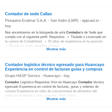
Contador de sede Callao
Pesquera Exalmar S.A.A.
-
San Isidro (LMR)
-
appcast.io
-
hoy
Nos encentramos en la búsqueda de un/a
Contador
/a de Sede que
cumpla con el siguiente perfil: Requisitos: • Titulado o Licenciado en
la carrera de Contabilidad. • 03 años de experiencia en la posición.
• Residir en zonas aledañas al lugar...
Mostrar más
Contador logístico técnico egresado para Huancayo
Experiencia en control de facturas guías y compras
Grupo HASP Service
-
Huancayo
-
hoy
Contador
Logístico Requisitos Vivir en Huancayo
Contador
técnico
egresado Experiencia en control de facturas, guías y ordenes de
compra Experiencia en rubro de concesionaria de alimentos (de
preferencia) Horario Lunes a viernes: 8am a 6pm...
Mostrar más