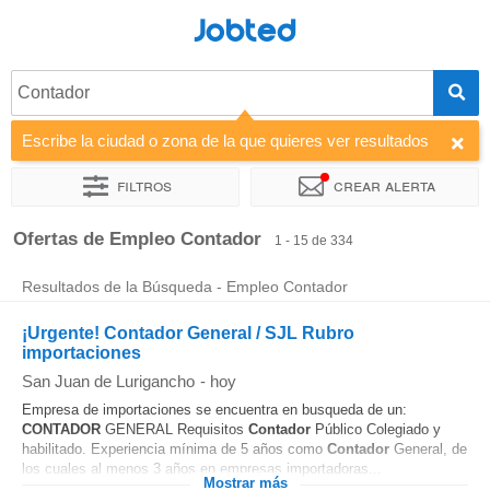
Jobted
Contador
Escribe la ciudad o zona de la que quieres ver resultados
Filtros
Crear alerta
Ordenar por
Empresa
Agencia de empleo
Horas de traba
Ofertas de Empleo Contador
1 - 15 de 334
Resultados de la Búsqueda - Empleo Contador
¡Urgente! Contador General / SJL Rubro
importaciones
San Juan de Lurigancho
-
hoy
Empresa de importaciones se encuentra en busqueda de un:
CONTADOR
GENERAL Requisitos
Contador
Público Colegiado y
habilitado. Experiencia mínima de 5 años como
Contador
General, de
los cuales al menos 3 años en empresas importadoras...
Mostrar más