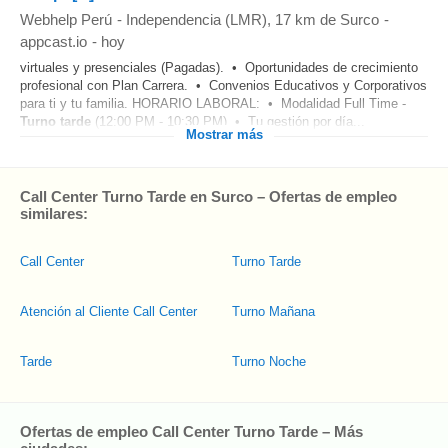
Webhelp Perú
-
Independencia (LMR)
, 17 km de Surco
-
appcast.io
-
hoy
virtuales y presenciales (Pagadas). • Oportunidades de crecimiento
profesional con Plan Carrera. • Convenios Educativos y Corporativos
para ti y tu familia. HORARIO LABORAL: • Modalidad Full Time -
Turno
tarde
(12:00 PM - 10:30 PM) • Tu gestión por día...
Mostrar más
Call Center Turno Tarde en Surco – Ofertas de empleo
similares:
Call Center
Turno Tarde
Atención al Cliente Call Center
Turno Mañana
Tarde
Turno Noche
Ofertas de empleo Call Center Turno Tarde – Más