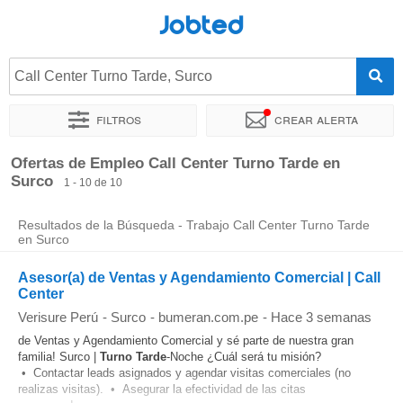
Jobted
Call Center Turno Tarde, Surco
Filtros
Crear alerta
Ordenar por
Ubicación exacta
Horas de trabajo
Ofertas de Empleo Call Center Turno Tarde en
Surco
1 - 10 de 10
Resultados de la Búsqueda - Trabajo Call Center Turno Tarde
en Surco
Asesor(a) de Ventas y Agendamiento Comercial | Call
Center
Verisure Perú
-
Surco
-
bumeran.com.pe
-
Hace 3 semanas
de Ventas y Agendamiento Comercial y sé parte de nuestra gran
familia! Surco |
Turno
Tarde
-Noche ¿Cuál será tu misión?
• Contactar leads asignados y agendar visitas comerciales (no
realizas visitas). • Asegurar la efectividad de las citas