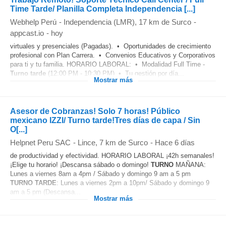
Time Tarde/ Planilla Completa Independencia [...]
Webhelp Perú
-
Independencia (LMR)
, 17 km de Surco
-
appcast.io
-
hoy
virtuales y presenciales (Pagadas). • Oportunidades de crecimiento
profesional con Plan Carrera. • Convenios Educativos y Corporativos
para ti y tu familia. HORARIO LABORAL: • Modalidad Full Time -
Turno
tarde
(12:00 PM - 10:30 PM) • Tu gestión por día...
Mostrar más
Asesor de Cobranzas! Solo 7 horas! Público
mexicano IZZI/ Turno tarde!Tres días de capa / Sin
O[...]
Helpnet Peru SAC
-
Lince
, 7 km de Surco
-
Hace 6 días
de productividad y efectividad. HORARIO LABORAL ¡42h semanales!
¡Elige tu horario! ¡Descansa sábado o domingo!
TURNO
MAÑANA:
Lunes a viernes 8am a 4pm / Sábado y domingo 9 am a 5 pm
TURNO
TARDE
: Lunes a viernes 2pm a 10pm/ Sábado y domingo 9
am a 5 pm (Descansa...
Mostrar más