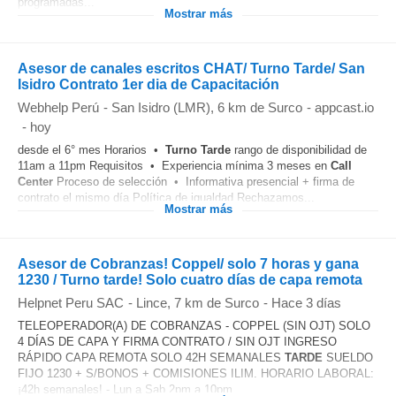
programadas...
Mostrar más
Asesor de canales escritos CHAT/ Turno Tarde/ San
Isidro Contrato 1er dia de Capacitación
Webhelp Perú
-
San Isidro (LMR)
, 6 km de Surco
-
appcast.io
-
hoy
desde el 6° mes Horarios •
Turno
Tarde
rango de disponibilidad de
11am a 11pm Requisitos • Experiencia mínima 3 meses en
Call
Center
Proceso de selección • Informativa presencial + firma de
contrato el mismo día Política de igualdad Rechazamos...
Mostrar más
Asesor de Cobranzas! Coppel/ solo 7 horas y gana
1230 / Turno tarde! Solo cuatro días de capa remota
Helpnet Peru SAC
-
Lince
, 7 km de Surco
-
Hace 3 días
TELEOPERADOR(A) DE COBRANZAS - COPPEL (SIN OJT) SOLO
4 DÍAS DE CAPA Y FIRMA CONTRATO / SIN OJT INGRESO
RÁPIDO CAPA REMOTA SOLO 42H SEMANALES
TARDE
SUELDO
FIJO 1230 + S/BONOS + COMISIONES ILIM. HORARIO LABORAL:
¡42h semanales! - Lun a Sab 2pm a 10pm...