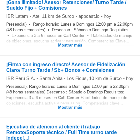
¡Gana ilimitado! Asesor Retenciones/ Turno Tarde /
Sueldo Fijo + Comisiones
IBR Latam
-
Ate
, 11 km de Surco
-
appcast.io
-
hoy
Presencial) • Rango horario: Lunes a Domingos 12:00 pm a 22:00pm
(48 horas semanales) • Descanso : Sábado o Domingo Requisitos
• Experiencia 3 a 6 meses en
Call Center
• Habilidades de manejo
de objeciones, escucha activa y persuasión. Competencias Clave...
Mostrar más
¡Firma con ingreso directo! Asesor de Fidelización
Claro/ Turno Tarde / Sb+ Bonos + Comisiones
IBR Perú S.A.
-
Santa Anita - Los Ficus
, 10 km de Surco
-
hoy
Presencial): Rango horario: Lunes a Domingos 12:00 pm a 22:00pm
(48 horas semanales) Descanso : Sábado o Domingo Requisitos:
Experiencia 3 a 6 meses en
Call Center
Habilidades de manejo de
objeciones, escucha activa y persuasión. Competencias clave...
Mostrar más
Ejecutivo de atencion al cliente /Trabajo
Remoto/Soporte técnico / Full Time turno tarde
Indepe[...]