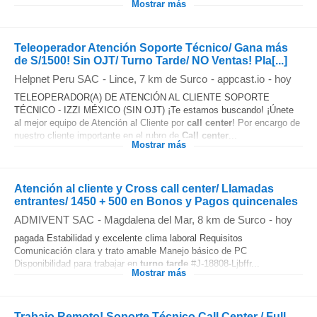
Mostrar más
Teleoperador Atención Soporte Técnico/ Gana más
de S/1500! Sin OJT/ Turno Tarde/ NO Ventas! Pla[...]
Helpnet Peru SAC
-
Lince
, 7 km de Surco
-
appcast.io
-
hoy
TELEOPERADOR(A) DE ATENCIÓN AL CLIENTE SOPORTE
TÉCNICO - IZZI MÉXICO (SIN OJT) ¡Te estamos buscando! ¡Únete
al mejor equipo de Atención al Cliente por
call center
! Por encargo de
nuestro cliente importante en el rubro de
Call center
...
Mostrar más
Atención al cliente y Cross call center/ Llamadas
entrantes/ 1450 + 500 en Bonos y Pagos quincenales
ADMIVENT SAC
-
Magdalena del Mar
, 8 km de Surco
-
hoy
pagada Estabilidad y excelente clima laboral Requisitos
Comunicación clara y trato amable Manejo básico de PC
Disponibilidad para trabajar en
turno
tarde
#J-18808-Ljbffr...
Mostrar más
Trabajo Remoto! Soporte Técnico Call Center / Full