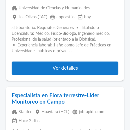
apartment
Universidad de Ciencias y Humanidades
place
language
event_available
Los Olivos (TAC)
appcast.io
hoy
al laboratorio. Requisitos Generales • Titulado o
Licenciatura: Médico, Físico‑
Biólogo
, Ingeniero médico,
Profesional de la salud (orientado a la Biofísica).
• Experiencia laboral: 1 año como Jefe de Prácticas en
Universidades públicas o privadas...
Ver detalles
Especialista en Flora terrestre-Líder
Monitoreo en Campo
apartment
place
language
Stantec
Huaytará (HCL)
jobrapido.com
event_available
Hace 2 días