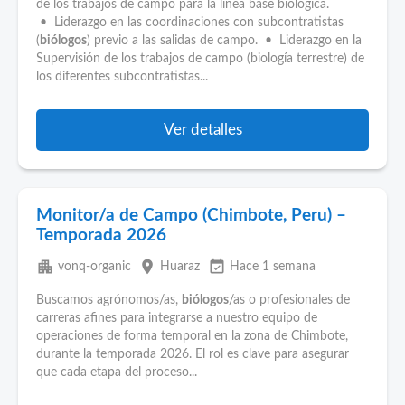
de los trabajos de campo para la línea base biológica.
• Liderazgo en las coordinaciones con subcontratistas
(
biólogos
) previo a las salidas de campo. • Liderazgo en la
Supervisión de los trabajos de campo (biología terrestre) de
los diferentes subcontratistas...
Ver detalles
Monitor/a de Campo (Chimbote, Peru) –
Temporada 2026
apartment
place
event_available
vonq-organic
Huaraz
Hace 1 semana
Buscamos agrónomos/as,
biólogos
/as o profesionales de
carreras afines para integrarse a nuestro equipo de
operaciones de forma temporal en la zona de Chimbote,
durante la temporada 2026. El rol es clave para asegurar
que cada etapa del proceso...