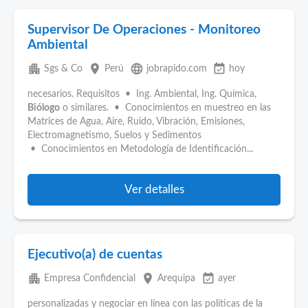
Supervisor De Operaciones - Monitoreo
Ambiental
apartment
place
language
event_available
Sgs & Co
Perú
jobrapido.com
hoy
necesarios. Requisitos • Ing. Ambiental, Ing. Química,
Biólogo
o similares. • Conocimientos en muestreo en las
Matrices de Agua, Aire, Ruido, Vibración, Emisiones,
Electromagnetismo, Suelos y Sedimentos
• Conocimientos en Metodología de Identificación...
Ver detalles
Ejecutivo(a) de cuentas
apartment
place
event_available
Empresa Confidencial
Arequipa
ayer
personalizadas y negociar en línea con las políticas de la