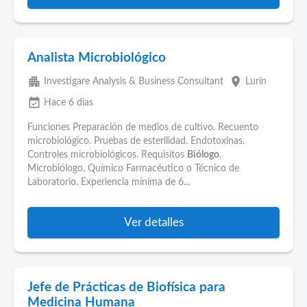
Analista Microbiológico
apartment
place
Investigare Analysis & Business Consultant
Lurín
event_available
Hace 6 días
Funciones Preparación de medios de cultivo. Recuento
microbiológico. Pruebas de esterilidad. Endotoxinas.
Controles microbiológicos. Requisitos
Biólogo
,
Microbiólogo, Químico Farmacéutico o Técnico de
Laboratorio. Experiencia mínima de 6...
Ver detalles
Jefe de Prácticas de Biofísica para
Medicina Humana