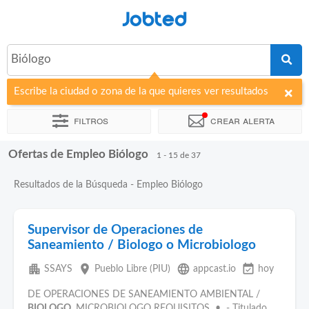
Jobted
Biólogo
Escribe la ciudad o zona de la que quieres ver resultados
Filtros
Crear alerta
Ofertas de Empleo Biólogo
Ordenar por
Empresa
Horas de trabajo
1 - 15 de 37
Resultados de la Búsqueda - Empleo Biólogo
Supervisor de Operaciones de
Saneamiento / Biologo o Microbiologo
apartment
place
language
event_available
SSAYS
Pueblo Libre (PIU)
appcast.io
hoy
DE OPERACIONES DE SANEAMIENTO AMBIENTAL /
BIOLOGO
, MICROBIOLOGO REQUISITOS • - Titulado,