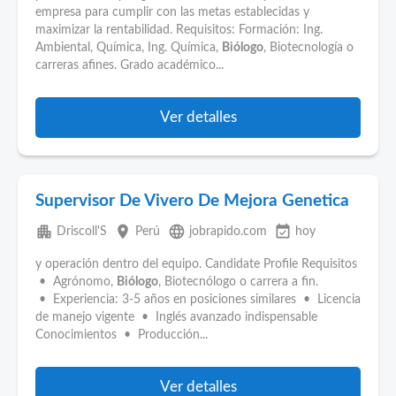
empresa para cumplir con las metas establecidas y
maximizar la rentabilidad. Requisitos: Formación: Ing.
Ambiental, Química, Ing. Química,
Biólogo
, Biotecnología o
carreras afines. Grado académico...
Ver detalles
Supervisor De Vivero De Mejora Genetica
apartment
place
language
event_available
Driscoll'S
Perú
jobrapido.com
hoy
y operación dentro del equipo. Candidate Profile Requisitos
• Agrónomo,
Biólogo
, Biotecnólogo o carrera a fin.
• Experiencia: 3-5 años en posiciones similares • Licencia
de manejo vigente • Inglés avanzado indispensable
Conocimientos • Producción...
Ver detalles