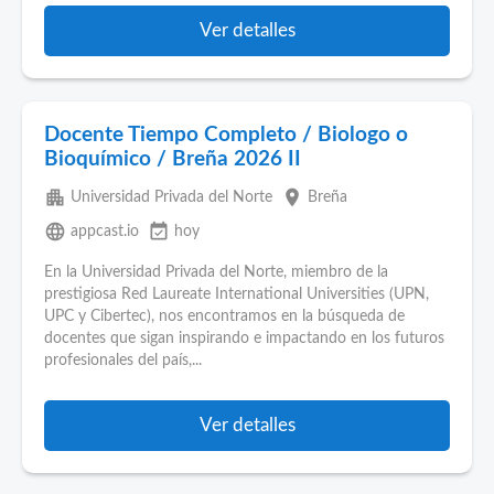
Ver detalles
Docente Tiempo Completo / Biologo o
Bioquímico / Breña 2026 II
apartment
place
Universidad Privada del Norte
Breña
language
event_available
appcast.io
hoy
En la Universidad Privada del Norte, miembro de la
prestigiosa Red Laureate International Universities (UPN,
UPC y Cibertec), nos encontramos en la búsqueda de
docentes que sigan inspirando e impactando en los futuros
profesionales del país,...
Ver detalles