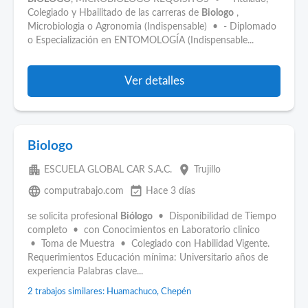
Colegiado y Hbailitado de las carreras de
Biologo
,
Microbiologia o Agronomia (Indispensable) • - Diplomado
o Especialización en ENTOMOLOGÍA (Indispensable...
Ver detalles
Biologo
apartment
place
ESCUELA GLOBAL CAR S.A.C.
Trujillo
language
event_available
computrabajo.com
Hace 3 días
se solicita profesional
Biólogo
• Disponibilidad de Tiempo
completo • con Conocimientos en Laboratorio clinico
• Toma de Muestra • Colegiado con Habilidad Vigente.
Requerimientos Educación mínima: Universitario años de
experiencia Palabras clave...
2 trabajos similares: Huamachuco, Chepén