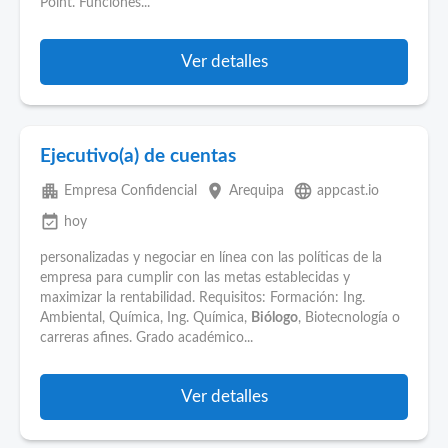
Point. Funciones...
Ver detalles
Ejecutivo(a) de cuentas
apartment
place
language
Empresa Confidencial
Arequipa
appcast.io
event_available
hoy
personalizadas y negociar en línea con las políticas de la
empresa para cumplir con las metas establecidas y
maximizar la rentabilidad. Requisitos: Formación: Ing.
Ambiental, Química, Ing. Química,
Biólogo
, Biotecnología o
carreras afines. Grado académico...
Ver detalles