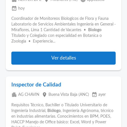
event_available
hoy
Coordinador de Monitoreos Biologicos de Flora y Fauna
Laboratorio de Servicios Ambientales Ingeniería en General ·
Miraflores, Lima 1 Cantidad de Vacantes •
Biologo
Titulado y Colegiado con especialidad en Botanica o
Zoologia • Experiencia...
Ver detalles
Inspector de Calidad
apartment
place
event_available
AG CHAVIN
Buena Vista Baja (ANC)
ayer
Requisitos Técnico, Bachiller o Titulado Universitario de
Ingeniería Industrial,
Biólogo
, Ingeniería Agrónoma, técnico
en industrias alimentarias. Conocimientos en BPM, POES,
HACCP Manejo de Office básico: Excel, Word y Power