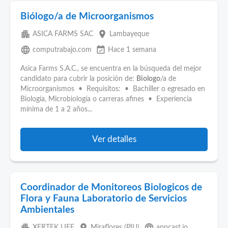
Biólogo/a de Microorganismos
apartment
place
ASICA FARMS SAC
Lambayeque
language
event_available
computrabajo.com
Hace 1 semana
Asica Farms S.A.C., se encuentra en la búsqueda del mejor
candidato para cubrir la posición de:
Biologo
/a de
Microorganismos • Requisitos: • Bachiller o egresado en
Biología, Microbiología o carreras afines • Experiencia
mínima de 1 a 2 años...
Ver detalles
Coordinador de Monitoreos Biologicos de
Flora y Fauna Laboratorio de Servicios
Ambientales
apartment
place
language
XERTEK LIFE
Miraflores (PIU)
appcast.io