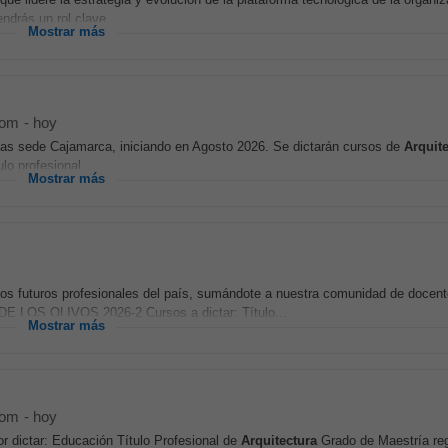
ndrás un rol clave...
Mostrar más
com
-
hoy
 las sede Cajamarca, iniciando en Agosto 2026. Se dictarán cursos de
Arquit
lo profesional...
Mostrar más
 los futuros profesionales del país, sumándote a nuestra comunidad de docen
OS OLIVOS 2026-2 Cursos a dictar: Título...
Mostrar más
com
-
hoy
ictar: Educación Título Profesional de
Arquitectura
Grado de Maestría reg