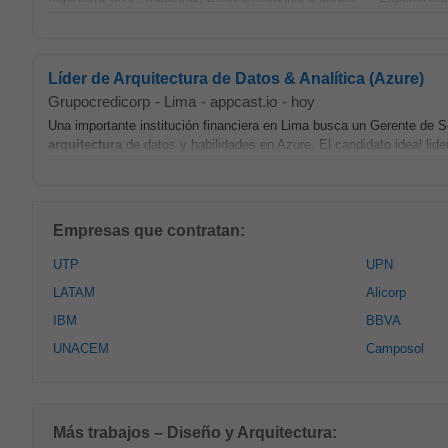
Líder de Arquitectura de Datos & Analítica (Azure)
Grupocredicorp
-
Lima
-
appcast.io
-
hoy
Una importante institución financiera en Lima busca un Gerente de S
arquitectura
de datos y habilidades en Azure. El candidato ideal lider
Empresas que contratan:
UTP
UPN
LATAM
Alicorp
IBM
BBVA
UNACEM
Camposol
Más trabajos – Diseño y Arquitectura: