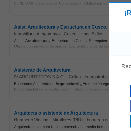
SUNEDU (Indispensable). Colegiatura y Habilitación activa (Indispens
¡R
Asist. Arquitectura y Estructura en Cusco.
Inmobiliaria Almpamayo
-
Cusco
-
Hace 5 días
Asist.
Arquitectura
y Estructura en Cusco. Se requiere contratar pro
Obra en un proyecto de aproximadamente 3 años de duración, ubicad
Rec
Asistente de Arquitectura
IV ARQUITECTOS S.A.C.
-
Callao
-
computrabajo.com
-
ho
Buscamos Asistente de
Arquitectura
! ¿Eres recién egresada de
Arq
tu oportunidad de aprender, asumir retos y crecer profesionalmente. F
Arquitecta o asistente de Arquitectura
Humberto Viccina
-
Miraflores (PIU)
-
bumeran.com.pe
-
aye
Arquitecta junior para trabajo proyectual a medio tiempo. Asistente 