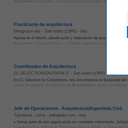
arquitectura
o bachiller, con experiencia demostrable en la visualizac
Practicante de arquitectura
hiringroom-ats
-
San Isidro (LMR)
-
hoy
Apoyar en el diseño, planificación y elaboración de proyectos arquite
licitaciones y visitas técnicas • Brindar soporte en la elaboración so
Coordinador de Arquitectura
CL SELECTION/DIVISION IT
-
San Isidro (LMR)
-
appcast.i
En CL Selection by Cornerstone, nos encontramos en búsqueda del m
sector inmobiliario. Coordinador de
Arquitectura
| sector inmobiliario
Jefe de Operaciones - Arquitectura/Ingenieria Civil
Tgestiona
-
Lima
-
jobrapido.com
-
hoy
y formar parte de una organización en constante crecimiento. Jefe
Ingeniería Civil , Industrial, Electromecánico o afines. • Experienc