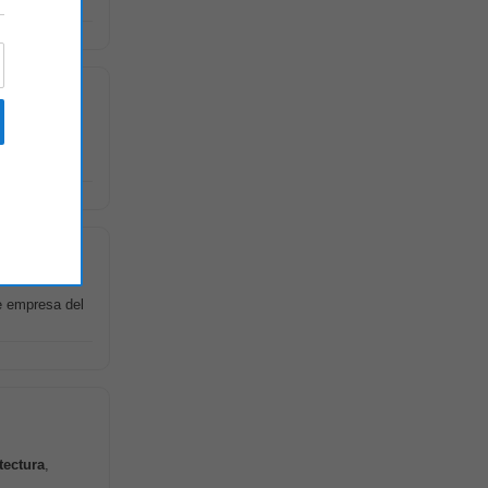
stión de
e empresa del
tectura
,