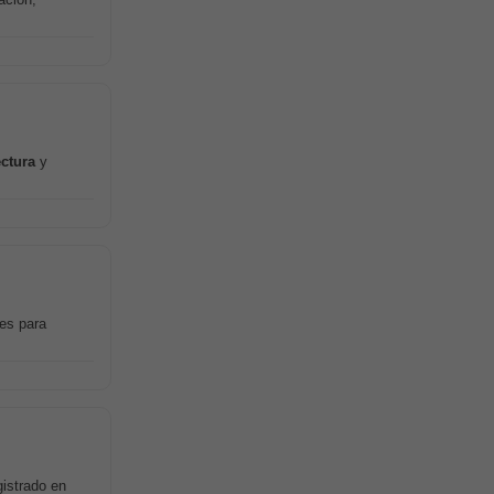
ectura
y
tes para
istrado en