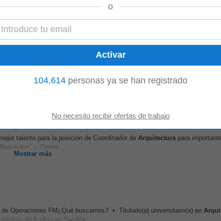
ión y desarrollo de detalles...
o
Mostrar más
ctónicos, planos, renders, mobiliarios y presentaciones. • Participar en la ge
licitudes de pedido...
104,614
personas ya se han registrado
Mostrar más
o
-
hoy
ejor talento para la posición de Coordinador de
Arquitectura
para important
 Requisitos • Contar...
Mostrar más
(a) de Operaciones FM¿Qué buscamos? • Titulado(a) universitario(a) en
Arqui
ia mínima de 5 años en Gestión...