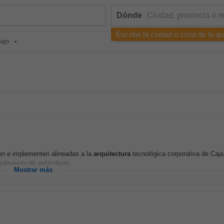
Dónde
Escribe la ciudad o zona de la qu
bajo
ñen e implementen alineadas a la
arquitectura
tecnológica corporativa de Caj
mplimiento de estándares...
Mostrar más