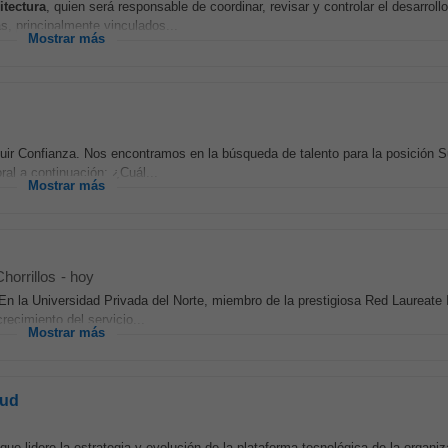
itectura
, quien será responsable de coordinar, revisar y controlar el desarrollo
, principalmente vinculados...
Mostrar más
uir Confianza. Nos encontramos en la búsqueda de talento para la posición 
al a continuación: ¿Cuál...
Mostrar más
horrillos
-
hoy
En la Universidad Privada del Norte, miembro de la prestigiosa Red Laureate I
ecimiento del servicio...
Mostrar más
oud
que lidere la estrategia y evolución de la plataforma tecnológica de la organiz