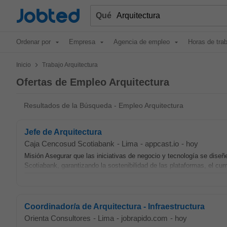
Jobted
Qué
Ordenar por
Empresa
Agencia de empleo
Horas de tra
>
Inicio
Trabajo Arquitectura
Ofertas de Empleo Arquitectura
Resultados de la Búsqueda - Empleo Arquitectura
Jefe de Arquitectura
Caja Cencosud Scotiabank
-
Lima
-
appcast.io
-
hoy
Misión Asegurar que las iniciativas de negocio y tecnología se dise
Scotiabank, garantizando la sostenibilidad de las plataformas, el cu
Coordinador/a de Arquitectura - Infraestructura
Orienta Consultores
-
Lima
-
jobrapido.com
-
hoy