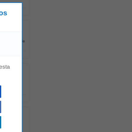
los
 Supervisión de
esta
ales? Esta es
 en