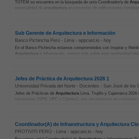
TOTEM se encuentra en la búsqueda de un/a Coordinador/a de
Arqu
especialidad de
arquitectura
en proyectos de edificaciones complejas
Sub Gerente de Arquitectura e Información
Banco Pichincha Perú
-
Lima
-
appcast.io
-
hoy
En el Banco Pichincha estamos comprometidos con Inspirar y Retrib
Arquitectura
e Información, conoce más sobre esta oportunidad labor
Jefes de Práctica de Arquitectura 2026 1
Universidad Privada del Norte - Docentes
-
San José de los C
Jefes de Prácticas de
Arquitectura
Lima, Trujillo y Cajamarca 2026 
Universities (UPN, UPC y Cibertec), nos encontramos en constante cr
Coordinador(A) de Infraestructura y Arquitectura Cl
PROTIVITI PERÚ
-
Lima
-
appcast.io
-
hoy
Buscamos un(a) Coordinador(a) de
Arquitectura
e Infraestructura TI 