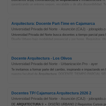
garantizando un entorno seguro, escalable y de alta disponibilidad. Te
Arquitectura: Docente Part-Time en Cajamarca
Universidad Privada del Norte
-
Asunción (CAJ)
-
jobrapido.
Universidad Privada del Norte busca docentes a tiempo parcial para
Diseño Urbano bajo modalidad presencial y por horas. Requisitos: títu
Docente Arquitectura - Los Olivos
Universidad Privada del Norte
-
Urbanización Pro
-
ayer
Te invitamos a formar parte del cambio, inspirando e impactando en
nuestra facultad de
Arquitectura
: DOCENTE TIEMPO PARCIAL SEDE L
Docentes TP/ Cajamarca Arquitectura 2026 2
Universidad Privada del Norte
-
Asunción (CAJ)
-
jobrapido.
DE
ARQUITECTURA
9 • DISEÑO URBANO 2 Requisitos Cursos por d