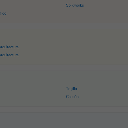
Solidworks
fico
rquitectura
Arquitectura
Trujillo
Chepén