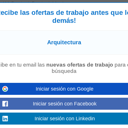
able). Experiencia Experiencia laboral...
Mostrar más
ecibe las ofertas de trabajo antes que 
demás!
fesionales y técnicos con experiencia comprobada para integrar el equipo de
Arquitectura
o en las inmediaciones...
Mostrar más
ibe en tu email las
nuevas ofertas de trabajo
para 
búsqueda
y
uitectura
y quieres iniciar tu carrera adquiriendo experiencia en proyectos re
unciones principales...
Iniciar sesión con Google
Mostrar más
Iniciar sesión con Facebook
r
Iniciar sesión con Linkedin
de
Arquitectura
Resumen del Puesto Buscamos un profesional con formación